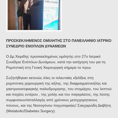
ΠΡΟΣΚΕΚΛΗΜΕΝΟΣ ΟΜΙΛΗΤΗΣ ΣΤΟ ΠΑΝΕΛΛΗΝΙΟ ΙΑΤΡΙΚΟ
ΣΥΝΕΔΡΙΟ ΕΝΟΠΛΩΝ ΔΥΝΑΜΕΩΝ
Ο Δρ.Χειριδης προσκεκλημένος ομιλητής στο 27ο Ιατρικό
Συνέδριο Ενόπλων Δυνάμεων, κατά την εισήγηση του για τη
Ρομποτική στη Γενική Χειρουργική σήμερα το πρωι.
Συζητήθηκαν εκτενώς όλες οι τελευταίες εξελίξεις στη
ρομποτικη χειρουργική της κήλης, της διαφραγματοκήλης και
γαστροοισοφαγικής παλινδρομησης, του στομάχου, του λεπτού
και παχέος εντέρου , της χολής και του παγκρέατος, της λύσης
συμφυσεων/απαλλαγής από χρόνιους μετεγχειρητικους
πόνους, και της Νοσογόνου παχυσαρκίας/ Σακχαρώδη Διαβήτη
(Metabolic/Diabetes Surgery).