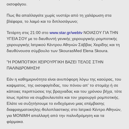
οισοφάγου.
Πως θα απαλλαγείτε χωρίς νυστέρι από τη χαλάρωση στα
βλέφαρα, το λαιμό και το διπλοσάγωνο;
Τετάρτη στις 21:00 στο
www.star.gr/webtv
ΝΟΙΑΣΟΥ ΓΙΑ ΤΗΝ
ΥΓΕΙΑ ΣΟΥ με το διευθυντή γενικής χειρουργικής-ρομποτικής
χειρουργικής Ιατρικού Κέντρου Αθηνών Σάββας Χειρίδης και τη
διευθύνουσα σύμβουλο των SkourasMed Elena Skoura.
"Η ΡΟΜΠΟΤΙΚΗ ΧΕΙΡΟΥΡΓΙΚΗ ΒΑΖΕΙ ΤΕΛΟΣ ΣΤΗΝ
ΠΑΛΙΝΔΡΟΜΗΣΗ!
Εάν η καθημερινότητα είναι ανυπόφορη λόγω της καούρας, του
καψιματος, της οισοφαγίτιδας, του πόνου απ' το στομάχι ή σε
κάποιες περιπτώσεις της βραχναδας και του χρόνιου βήχα, τότε
ίσως πρέπει να συμβουλευτείτε και τον χειρουργό ρομποτικής.
Ελάτε να συζητήσουμε το ενδεχόμενο μιας επέμβασης
διαφραγματοκηλης-θολοπλαστικης στο Ιατρικό Κέντρο Αθηνών,
για ΜΟΝΙΜΗ απαλλαγή από την παλινδρόμηση και τα
φάρμακα.