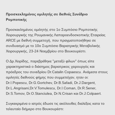
Προσκεκλημένος ομιλητής σε διεθνές Συνέδριο
Ρομποτικής
Προσκεκλημένος ομιλητής στο 1ο Συμπόσιο Ρομποτικής
Χειρουργικής της Ρουμανικής Λαπαροενδοσκοπικής Εταιρείας
ARCE με διεθνή συμμετοχή, που πραγματοποιήθηκε σε
συνδυασμό με το 10ο Συμπόσιο Βαριατρικής Μεταβολικής
Χειρουργικής, 23-24 Νοεμβρίου στο Βουκουρέστι.
Ο Δρ.Χειρίδης, παρεβρέθηκε "μεταξύ φίλων" όπως είπε
χαρακτηριστικά ο διάσημος βαριατρικος χειρουργός και
πρόεδρος του συνεδρίου Dr.Catalin Copaescu. Ανάμεσα στους
ομιλητές διεθνούς φήμης που συμμετείχαν, ηταν οι:
Dr.I.Popescu, Dr.G.Gortchev, Dr.B.Safadi, Dr.J.Dargent,
Dr.L.Angrisani,Dr.V.Tomulescu, Dr.I.Coman, Dr.R.Sener,
Dr.S.Tomov, Dr.O.Stanciulea, Dr.N.Crisan και Dr.J.Colpaert.
Συγκεκριμένα ο ιατρός έδωσε τις ακόλουθες διαλέξεις κατα το
τελευταίο διήμερο στο Βουκουρέστι: