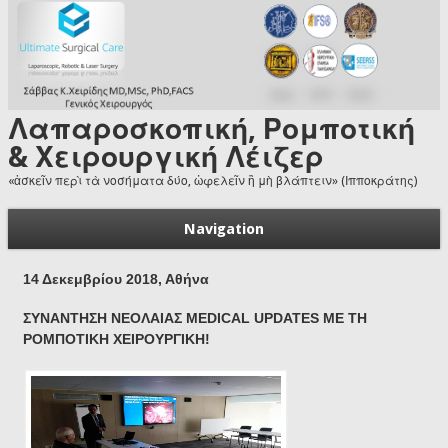
Skip to main content
Λαπαροσκοπική, Ρομποτική
& Χειρουργική Λέιζερ
«ἀσκεῖν περὶ τὰ νοσήματα δύο, ὠφελεῖν ἢ μὴ βλάπτειν» (Ιπποκράτης)
Navigation
14 Δεκεμβρίου 2018, Αθήνα
ΣΥΝΑΝΤΗΣΗ ΝΕΟΛΑΙΑΣ MEDICAL UPDATES ΜΕ ΤΗ
ΡΟΜΠΟΤΙΚΗ ΧΕΙΡΟΥΡΓΙΚΗ!