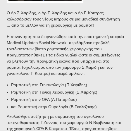
Ο Δρ.Σ.Χειριδης, ο Δρ.Π.Χειριδης και ο Δρ.Γ. Κουτρας
καλωσόρισαν τους νέους ιατρούς σε μια μοναδική συνάντηση
... απο το μελλον για τη χειρουργική με ρομποτ!
Η συνάντηση που διοργανώθηκε από την επιστημονική εταιρεία
Medical Updates Social Network, περιλάμβανε προβολή
τρισδιαστατων βίντεο ρομποτικής χειρουργικής που
πραγματοποιηθηκε με τα ειδικα γυαλιά ώστε οι συμμετέχοντες
να βλέπουν την πραγματική εικόνα που υπάρχει και στο
ρομπότ (σχολιασμός από τον χειρουργο Σ.Χειριδη και τον
γυναικολογο Γ. Κούτρα) και σειρά ομιλιών :
Ρομποτική στη Γυναικολογία (Π.Χειριδης)
Ρομποτική στη Γενική Χειρουργικη (Σ.Χειριδης)
Ρομποτική στην ΩΡΛ (Α.Παταριδου)
και Ρομποτική στην Ουρολογία (Β.Γκολεζακης).
Ακολούθησε συζήτηση με συμμετοχή του ογκολόγου
-ακτινοθεραπευτη Γ.Ζαννου, του χειρουργού Ν.Βερβενιωτη και
της χειρουργού-ΩΡΛ Β.Κοκμοτου. Τέλος, πραγματοποιηθηκε