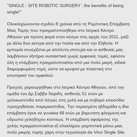
"SINGLE - SITE ROBOTIC SURGERY : the benefits of being
single!"
Ολοκληρώνονται σχεδόν 8 χρόνια από τη Ρομποτικη Επέμβαση
Μιας Τομής που πραγματοποιήθηκε στο Ιατρικό Κέντρο
Αθηνών για πρώτη φορά στον κόσμο στις αρχές του 2011, μαζί
με άλλα δύο κέντρα από την Ιταλία και από την Ελβετία. Η
εμπειρία συνεχίζεται με απόλυτη επιτυχία και οι ασθενείς μας
λαμβάνουν εξιτήριο ουσιαστικά χωρίς εμφανείς τομές, εφόσον
όλη η επέμβαση πραγματοποιείται από μια πολύ μικρή, ειδικά
διαμορφωμένη τομή, ώστε να κρυφτεί με πλαστική στο
εσωτερικό του ομφαλού.
Προχτές χειρουργήθηκε στο Ιατρικό Κέντρο Αθηνών, από την
ομάδα του Δρ.Σαββα Χειριδη, ασθενής 51 ετών με
χολοκυστιτιδα από πέτρες στη χολή και με σοβαρό επεισόδιο
προηγηθείσας παγκρεατίτιδας. Την περασμένη εβδομάδα η ίδια
επέμβαση έγινε σε γυναίκα 48 ετών με βαρυτατη φλεγμονή και
υδρωπα χοληδόχου κύστεως. Η επέμβαση αφαίρεσης της
χολής πραγματοποιείται εξ ολοκλήρου ρομποτικά μέσω μιας
πολύ μικρής τομής χάρη στην τεχνολογία da Vinci Single Site.