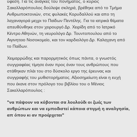
ύφεση. Για τις ανάγκες του πονήματος, ο κύριος
Σακελλαρόπουλος δούλεψε σκληρά, βρέθηκε από το Τμήμα
Ανθρωποκτονιών, στις φυλακές Κορυδαλλού και απο τη
λαχαναγορά μεχρι το Παίδων Πεντέλης. Για τα ιατρικά θέματα
απευθύνθηκε στον χειρουργό Δρ. Χειρίδη από το Ιατρικό
Κέντρο Αθηνών, τη νευρολόγο Δρ. Τουντοπουλου από το
Αιγινητειο Νοσοκομείο, και τον καρδιολόγο Δρ. Καλαχανη από
το Παίδων.
Χειμαρρώδης και παρορμητικός όπως πάντα, ο γνωστός
συγγραφέας τίμησε έναν προς έναν τους ανθρώπους που
στάθηκαν πλάι του στο δύσκολο εργο της έρευνας και
συγγραφής του μυθιστορήματος. Αξιοσημείωτη είναι η ευχή
που έκανε στον πρόλογο του βιβλίου του ο Μένιος
Σακελλαρόπουλος :
"να πάψουν να κόβονται σα λουλούδι οι ζωές των
ανθρώπων και να εμποδιστεί κάποια στιγμή η αναλγησία,
απ όπου κι αν προέρχεται"