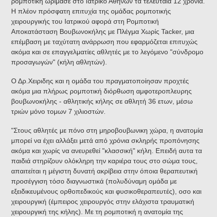
ρομποτική ωρίμασε στο Ιατρικό Αθηνών τα τελευταία 12 χρόνια.
Η πλέον πρόσφατη επιτυχία της ομάδας ρομποτικής
χειρουργικής του Ιατρικού αφορά στη Ρομποτική
Αποκατάσταση Βουβωνοκήλης με Πλέγμα Χωρίς Tacker, μια
επέμβαση με ταχύτατη ανάρρωση που εφαρμόζεται επιτυχώς
ακόμα και σε επαγγελματίες αθλητές με το λεγόμενο "σύνδρομο
προσαγωγών" (κήλη αθλητών).
Ο Δρ.Χειριδης και η ομάδα του πραγματοποίησαν προχτές
ακόμα μια πλήρως ρομποτική διόρθωση αμφοτεροπλευρης
βουβωνοκήλης - αθλητικής κήλης σε αθλητή 36 ετων, μέσω
τριών μόνο τομων 7 χιλιοστών.
"Στους αθλητές με πόνο στη μηροβουβωνικη χώρα, η ανατομία
μπορεί να έχει αλλάξει μετά από χρόνια σκληρής προπόνησης
ακόμα και χωρίς να ανευρεθεί "κλασσική" κήλη. Επειδή αυτα τα
παιδιά στηρίζουν ολόκληρη την καριέρα τους στο σώμα τους,
απαιτείται η μέγιστη δυνατή ακρίβεια στην όποια θεραπευτική
προσέγγιση τόσο διαγνωστικά (πολυδύναμη ομάδα με
εξειδικευμένους ορθοπεδικούς και φυσικοθεραπευτές), οσο και
χειρουργική (έμπειρος χειρουργός στην ελάχιστα τραυματική
χειρουργική της κήλης). Με τη ρομποτική η ανατομία της