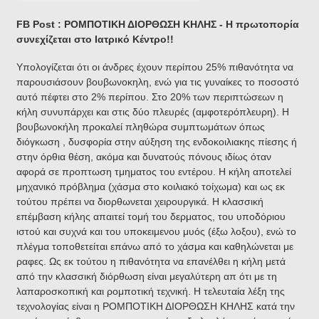
FB Post
: ΡΟΜΠΟΤΙΚΗ ΔΙΟΡΘΩΣΗ ΚΗΛΗΣ - Η πρωτοπορία
συνεχίζεται στο Ιατρικό Κέντρο!!
Υπολογίζεται ότι οι άνδρες έχουν περίπου 25% πιθανότητα να
παρουσιάσουν βουβωνοκηλη, ενώ για τις γυναίκες το ποσοστό
αυτό πέφτει στο 2% περίπου. Στο 20% των περιπτώσεων η
κήλη συνυπάρχει και στις δύο πλευρές (αμφοτερόπλευρη). Η
βουβωνοκήλη προκαλεί πληθώρα συμπτωμάτων όπως
διόγκωση , δυσφορία στην αύξηση της ενδοκοιλιακης πίεσης ή
στην όρθια θέση, ακόμα και δυνατούς πόνους ιδίως όταν
αφορά σε προπτωση τμηματος του εντέρου. Η κήλη αποτελεί
μηχανικό πρόβλημα (χάσμα στο κοιλιακό τοίχωμα) και ως εκ
τούτου πρέπει να διορθωνεται χειρουργικά. Η κλασσική
επέμβαση κήλης απαιτεί τομή του δερματος, του υποδόριου
ιστού και συχνά και του υποκειμενου μυός (έξω λοξου), ενώ το
πλέγμα τοποθετείται επάνω από το χάσμα και καθηλώνεται με
ραφες. Ως εκ τούτου η πιθανότητα να επανέλθει η κήλη μετά
από την κλασσική διόρθωση είναι μεγαλύτερη απ ότι με τη
λαπαροσκοπική και ρομποτική τεχνική. Η τελευταία λέξη της
τεχνολογίας είναι η ΡΟΜΠΟΤΙΚΗ ΔΙΟΡΘΩΣΗ ΚΗΛΗΣ κατά την