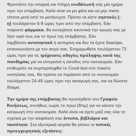
Φροντίστε την επαρκή και πλήρη
ενυδάτωσή
σας μία ημέρα
πριν την επέμβαση. Καλό είναι να μη φάτε και να μην πιείτε
τίποτα μετά από τα μεσάνυχτα. Πρέπει να είστε
νηστικός (-
η)
τουλάχιστον 6-8 ώρες πριν από την επέμβαση. Εάν
παίρνετε
φάρμακα
, θα συνεχίσετε κανονικά την αγωγή σας με
λίγο νερό έως και το πρωί της επέμβασης. Εάν
λαμβάνετε
αντιπηκτικά
ή ασπιρίνη και δεν τα έχετε διακόψει,
επικοινωνήστε με τον ιατρό σας. Ενημερωθείτε τουλάχιστον 72
ώρες πριν για τις
τρέχουσες οδηγίες πρόληψης κατά της
πανδημίας
για να επιτραπεί η είσοδος στο νοσοκομείο.
Εάν
επιθυμείτε να συμπεριληφθεί το Covid test στο πακέτο
νοσηλείας σας, θα πρέπει να περάσετε από το νοσοκομείο
τουλάχιστον 24-48 ώρες πριν την εισαγωγή σας, και να δώσετε
δείγμα.
Την ημέρα της επέμβασης
θα προσέρθετε στο
Γραφείο
Κινήσεως,
συνήθως νωρίς το πρωί (8πμ) για να κάνετε την
εισαγωγή στο νοσοκομείο. Καλό είναι να έχετε μαζί σας όλα τα
σχετικά με την ασφάλισή σας
έντυπα, βιβλιάρια και
ταυτότητα
. Στα εξωτερικά ιατρεία θα γίνουν οι
τυπικές
προεγχειρητικές εξετάσεις: