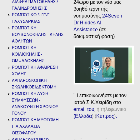
ΔΙΑΦΡΑΓΜΑΤΟΚΗΛΗΣ /
24ωρο με τον νέο μας
ΠΑΛΙΝΔΡΟΜΗΣΗΣ
βοηθό τεχνητής
ΡΟΜΠΟΤΙΚΟ SLEEVE
νοημοσύνης
24Seven
ΠΑΧΥΣΑΡΚΙΑΣ
Dr.Hirides AI
ΡΟΜΠΟΤΙΚΗ
Assistance
(σε
ΒΟΥΒΩΝΟΚΗΛΗΣ - ΚΗΛΗΣ
δοκιμαστική φάση)
ΑΘΛΗΤΩΝ
ΡΟΜΠΟΤΙΚΗ
ΚΟΙΛΙΟΚΗΛΗΣ -
ΟΜΦΑΛΟΚΗΛΗΣ
ΡΟΜΠΟΤΙΚΗ ΑΦΑΙΡΕΣΗ
ΧΟΛΗΣ
ΛΑΠΑΡΟΣΚΟΠΙΚΗ
ΣΚΩΛΗΚΟΕΙΔΕΚΤΟΜΗ
ΡΟΜΠΟΤΙΚΗ ΛΥΣΗ
'H επικοινωνήστε με τον
ΣΥΜΦΥΣΕΩΝ -
ιατρό Σ.Κ.Χειρίδη στο
ΑΝΑΚΟΥΦΙΣΗ ΧΡΟΝΙΟΥ
email
του
ή τηλεφωνικά
,
ΠΟΝΟΥ
(
Ελλάδα
) (
Κύπρος
)
.
ΡΟΜΠΟΤΙΚΗ ΜΥΟΤΟΜΗ
ΓΙΑ ΑΧΑΛΑΣΙΑ
ΟΙΣΟΦΑΓΟΥ
ΛΑΠΑΡΟΣΚΟΠΙΚΟΣ