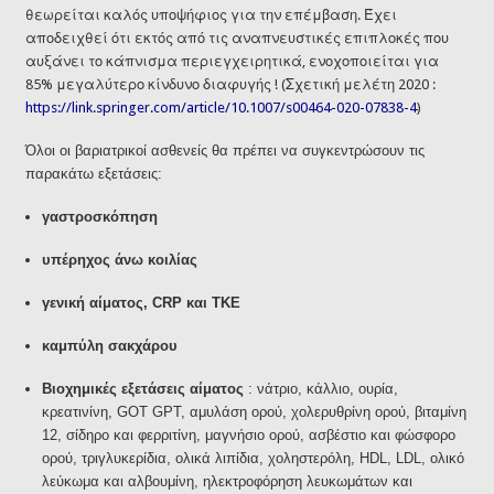
θεωρείται καλός υποψήφιος για την επέμβαση. Έχει
αποδειχθεί ότι εκτός από τις αναπνευστικές επιπλοκές που
αυξάνει το κάπνισμα περιεγχειρητικά, ενοχοποιείται για
85% μεγαλύτερο κίνδυνο διαφυγής ! (Σχετική μελέτη 2020 :
https://link.springer.com/article/10.1007/s00464-020-07838-4
)
Όλοι οι βαριατρικοί ασθενείς θα πρέπει να συγκεντρώσουν τις
παρακάτω εξετάσεις:
γαστροσκόπηση
υπέρηχος άνω κοιλίας
γενική αίματος, CRP και ΤΚΕ
καμπύλη σακχάρου
Βιοχημικές εξετάσεις αίματος
: νάτριο, κάλλιο, ουρία,
κρεατινίνη, GOT GPT, αμυλάση ορού, χολερυθρίνη ορού, βιταμίνη
12, σίδηρο και φερριτίνη, μαγνήσιο ορού, ασβέστιο και φώσφορο
ορού, τριγλυκερίδια, ολικά λιπίδια, χοληστερόλη, HDL, LDL, ολικό
λεύκωμα και αλβουμίνη, ηλεκτροφόρηση λευκωμάτων και