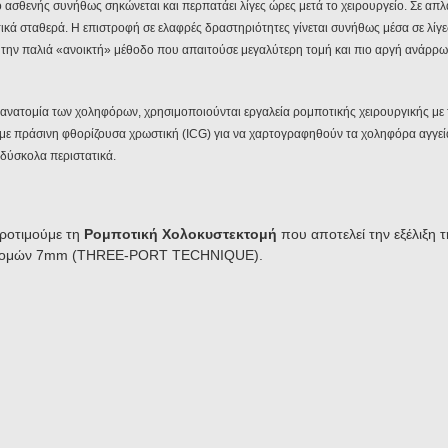
ασθενής συνήθως σηκώνεται και περπατάει λίγες ώρες μετά το χειρουργείο. Σε απλά 
ωτικά σταθερά. Η επιστροφή σε ελαφρές δραστηριότητες γίνεται συνήθως μέσα σε λίγες
 την παλιά «ανοικτή» μέθοδο που απαιτούσε μεγαλύτερη τομή και πιο αργή ανάρρω
 ανατομία των χοληφόρων, χρησιμοποιούνται εργαλεία ρομποτικής χειρουργικής με
ς με πράσινη φθορίζουσα χρωστική (ICG) για να χαρτογραφηθούν τα χοληφόρα αγγεί
 δύσκολα περιστατικά.
ροτιμούμε τη
Ρομποτική Χολοκυστεκτομή
που αποτελεί την εξέλιξη 
ροτομών 7mm (THREE-PORT TECHNIQUE).