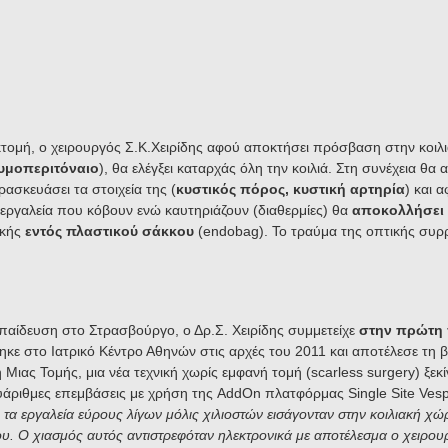
μή, ο χειρουργός Σ.Κ.Χειρίδης αφού αποκτήσει πρόσβαση στην κοιλιά κα
υμοπεριτόναιο
), θα ελέγξει καταρχάς όλη την κοιλιά. Στη συνέχεια θα 
ρασκευάσει τα στοιχεία της (
κυστικός πόρος, κυστική αρτηρία
) και 
ά εργαλεία που κόβουν ενώ καυτηριάζουν (διαθερμίες) θα
αποκολλήσει
ικής
εντός πλαστικού σάκκου
(endobag). Το τραύμα της οπτικής συρρ
παίδευση στο Στρασβούργο, ο Δρ.Σ. Χειρίδης συμμετείχε
στην πρώτη 
ε στο Ιατρικό Κέντρο Αθηνών στις αρχές του 2011 και αποτέλεσε τη 
Μιας Τομής, μια νέα τεχνική χωρίς εμφανή τομή (scarless surgery) ξεκ
άριθμες επεμβάσεις με χρήση της AddOn πλατφόρμας Single Site Vespa
, τα εργαλεία εύρους λίγων μόλις χιλιοστών εισάγονταν στην κοιλιακή 
ου.
Ο χιασμός αυτός αντιστρεφόταν ηλεκτρονικά με αποτέλεσμα ο χειρουργό