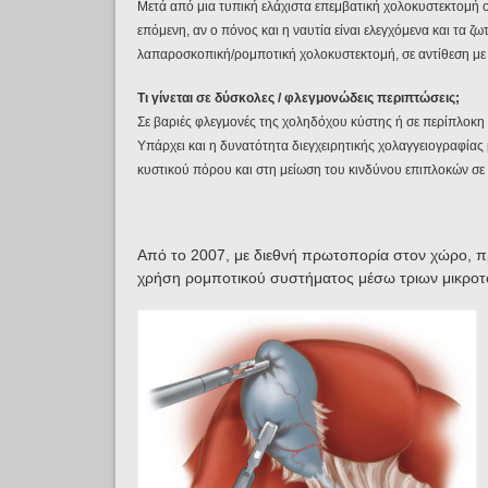
Μετά από μια τυπική ελάχιστα επεμβατική χολοκυστεκτομή ο 
επόμενη, αν ο πόνος και η ναυτία είναι ελεγχόμενα και τα ζ
λαπαροσκοπική/ρομποτική χολοκυστεκτομή, σε αντίθεση με
Τι γίνεται σε δύσκολες / φλεγμονώδεις περιπτώσεις;
Σε βαριές φλεγμονές της χοληδόχου κύστης ή σε περίπλοκη
Υπάρχει και η δυνατότητα διεγχειρητικής χολαγγειογραφία
κυστικού πόρου και στη μείωση του κινδύνου επιπλοκών σε
Από το 2007, με διεθνή πρωτοπορία στον χώρο, π
χρήση ρομποτικού συστήματος μέσω τριων μικ