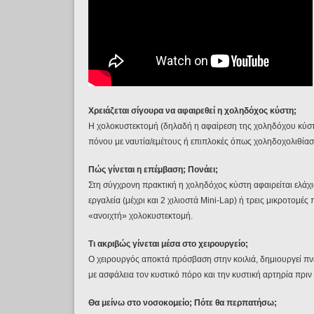
Χρειάζεται σίγουρα να αφαιρεθεί η χοληδόχος κύστη;
Η χολοκυστεκτομή (δηλαδή η αφαίρεση της χοληδόχου κύστη
πόνου με ναυτία/εμέτους ή επιπλοκές όπως χοληδοχολιθίαση
Πώς γίνεται η επέμβαση; Πονάει;
Στη σύγχρονη πρακτική η χοληδόχος κύστη αφαιρείται ελάχι
εργαλεία (μέχρι και 2 χιλιοστά Mini-Lap) ή τρεις μικροτομέ
«ανοιχτή» χολοκυστεκτομή.
Τι ακριβώς γίνεται μέσα στο χειρουργείο;
Ο χειρουργός αποκτά πρόσβαση στην κοιλιά, δημιουργεί πνευ
με ασφάλεια τον κυστικό πόρο και την κυστική αρτηρία πριν 
Θα μείνω στο νοσοκομείο; Πότε θα περπατήσω;