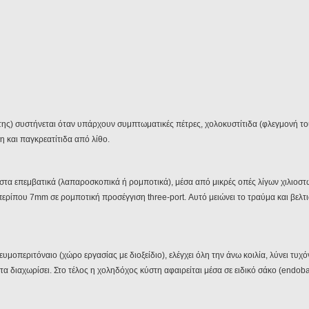
ς) συστήνεται όταν υπάρχουν συμπτωματικές πέτρες, χολοκυστίτιδα (φλεγμονή το
 και παγκρεατίτιδα από λίθο.
στα επεμβατικά (λαπαροσκοπικά ή ρομποτικά), μέσα από μικρές οπές λίγων χιλιοστώ
ς περίπου 7mm σε ρομποτική προσέγγιση three-port. Αυτό μειώνει το τραύμα και βελτ
μοπεριτόναιο (χώρο εργασίας με διοξείδιο), ελέγχει όλη την άνω κοιλία, λύνει τυ
τα διαχωρίσει. Στο τέλος η χοληδόχος κύστη αφαιρείται μέσα σε ειδικό σάκο (endob