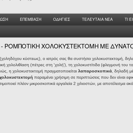
ΝΩΣΗ
ΕΠΕΜΒΑΣΗ
ΟΔΗΓΙΕΣ
ΤΕΛΕΥΤΑΙΑ ΝΕΑ
ΤΙ 
 -
ΡΟΜΠΟΤΙΚΗ ΧΟΛΟΚΥΣΤΕΚΤΟΜΗ ΜΕ ΔΥΝΑΤΟΤ
' (χοληδόχου κύστεως), ο ιατρός σας θα συστήσει χολοκυστεκτομή, δη
ή χολολιθίαση (πέτρες στη 'χολή'), τη χολοκυστίτιδα (φλεγμονή του το
εθνώς, η χολοκυστεκτομή πραγματοποιείται
λαπαροσκοπικά
, δηλαδή μ
 χολοκυστεκτομή
παραμένει χρήσιμη σε περιπτώσεις που δεν είναι εφι
οποιεί πλέον μικροσκοπικά εργαλεία 2 χιλιοστών, με αποτέλεσμα ακόμ