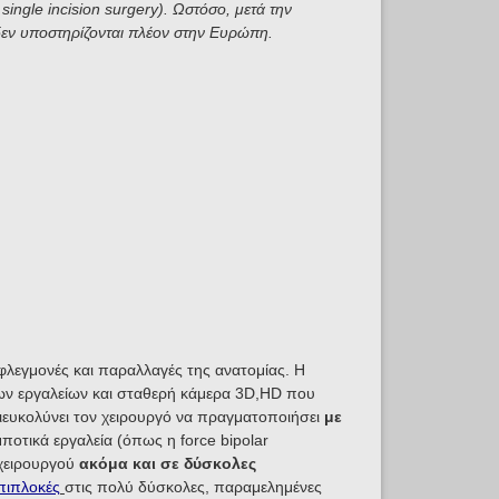
single incision surgery). Ωστόσο, μ
ετά την
δεν υποστηρίζονται πλέον στην Ευρώπη.
φλεγμονές και παραλλαγές της ανατομίας. Η
ν εργαλείων και σταθερή κάμερα 3D,HD που
ιευκολύνει τον χειρουργό να πραγματοποιήσει
με
τικά εργαλεία (όπως η force bipolar
 χειρουργού
ακόμα και σε δύσκολες
πιπλοκές
στις πολύ δύσκολες, παραμελημένες