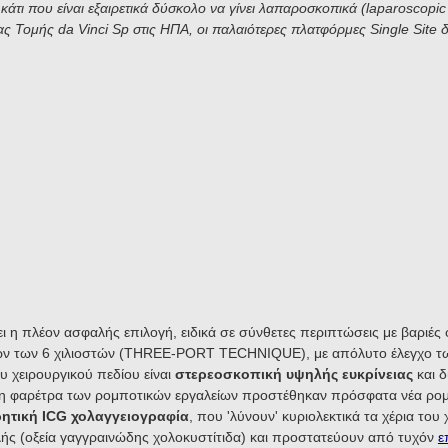
άτι που είναι εξαιρετικά δύσκολο να γίνει λαπαροσκοπικά (laparoscopic 
 Τομής da Vinci Sp στις ΗΠΑ, οι παλαιότερες πλατφόρμες Single Site 
 η πλέον ασφαλής επιλογή, ειδικά σε σύνθετες περιπτώσεις με βαριές 
ών των 6 χιλιοστών (THREE-PORT TECHNIQUE), με απόλυτο έλεγχο τω
υ χειρουργικού πεδίου είναι
στερεοσκοπική υψηλής ευκρίνειας
και δ
η φαρέτρα των ρομποτικών εργαλείων προστέθηκαν πρόσφατα νέα ρομπο
ρητική ICG χολαγγειογραφία
, που 'λύνουν' κυριολεκτικά τα χέρια του
λής (οξεία γαγγραινώδης χολοκυστίτιδα) και προστατεύουν από τυχόν
ε