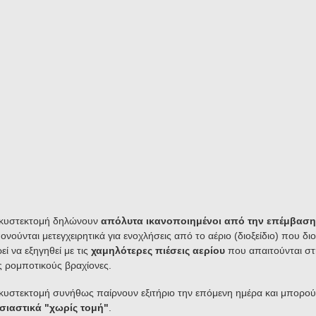
οκυστεκτομή δηλώνουν
απόλυτα ικανοποιημένοι από την επέμβαση
νούνται μετεγχειρητικά για ενοχλήσεις από το αέριο (διοξείδιο) που δι
 να εξηγηθεί με τις
χαμηλότερες πιέσεις αερίου
που απαιτούνται στ
ς ρομποτικούς βραχίονες.
κυστεκτομή συνήθως παίρνουν εξιτήριο την επόμενη ημέρα και μπορούν
σιαστικά "χωρίς τομή"
.