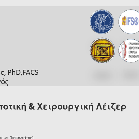
οτική & Χειρουργική Λέιζερ
ειν» (Ιπποκράτης)