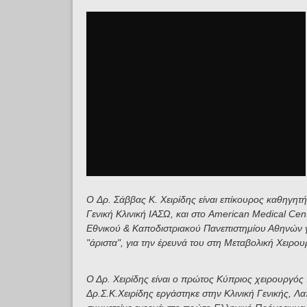
O Δρ. Σάββας Κ. Χειρίδης είναι επίκουρος καθηγητή
Γενική Κλινική ΙΑΣΩ, και στο American Medical C
Εθνικού & Καποδιστριακού Πανεπιστημίου Αθηνών γι
"άριστα", για την έρευνά του στη Μεταβολική Χειρου
Ο Δρ. Χειρίδης είναι ο πρώτος Κύπριος χειρουργός
Δρ.Σ.Κ.Χειρίδης εργάστηκε στην Κλινική Γενικής, Λ