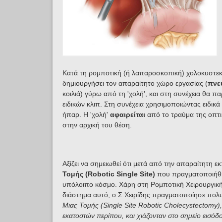
Κατά τη ρομποτική (ή λαπαροσκοπική) χολοκυστεκτο
δημιουργήσει τον απαραίτητο χώρο εργασίας (
πνε
κοιλιά) γύρω από τη 'χολή', και στη συνέχεια θα πα
ειδικών κλιπ. Στη συνέχεια χρησιμοποιώντας ειδικ
ήπαρ. Η 'χολή'
αφαιρείται
από το τραύμα της οπτ
στην αρχική του θέση.
Αξίζει να σημειωθεί ότι μ
ετά από την απαραίτητη εκ
Τομής (Robotic Single Site)
που πραγματοποιήθηκ
υπόλοιπο κόσμο.
Χάρη στη Ρομποτική Χειρουργική 
διάστημα αυτό, ο Σ.Χειρίδης πραγματοποίησε πολυ
Μιας Τομής (Single Site Robotic Cholecystectomy)
εκατοστών περίπου,
και χιάζονταν στο σημείο εισόδ