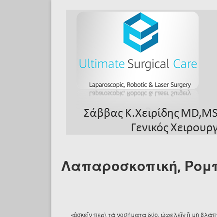
Skip to main content
Λαπαροσκοπική, Ρομπ
«ἀσκεῖν περὶ τὰ νοσήματα δύο, ὠφελεῖν ἢ μὴ βλάπτ