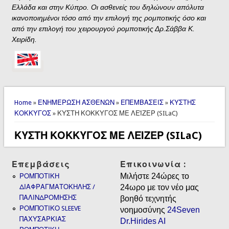
Ελλάδα και στην Κύπρο. Οι ασθενείς του δηλώνουν απόλυτα
ικανοποιημένοι τόσο από την επιλογή της ρομποτικής όσο και
από την επιλογή του χειρουργού ρομποτικής Δρ.Σάββα Κ.
Χειρίδη.
You are here
Home
»
ΕΝΗΜΕΡΩΣΗ ΑΣΘΕΝΩΝ
»
ΕΠΕΜΒΑΣΕΙΣ
»
ΚΥΣΤΗΣ
ΚΟΚΚΥΓΟΣ
» ΚΥΣΤΗ ΚΟΚΚΥΓΟΣ ΜΕ ΛΕΪΖΕΡ (SILaC)
ΚΥΣΤΗ ΚΟΚΚΥΓΟΣ ΜΕ ΛΕΪΖΕΡ (SILaC)
Επεμβάσεις
Επικοινωνία :
Μιλήστε 24ώρες το
ΡΟΜΠΟΤΙΚΗ
ΔΙΑΦΡΑΓΜΑΤΟΚΗΛΗΣ /
24ωρο με τον νέο μας
ΠΑΛΙΝΔΡΟΜΗΣΗΣ
βοηθό τεχνητής
ΡΟΜΠΟΤΙΚΟ SLEEVE
νοημοσύνης
24Seven
ΠΑΧΥΣΑΡΚΙΑΣ
Dr.Hirides AI