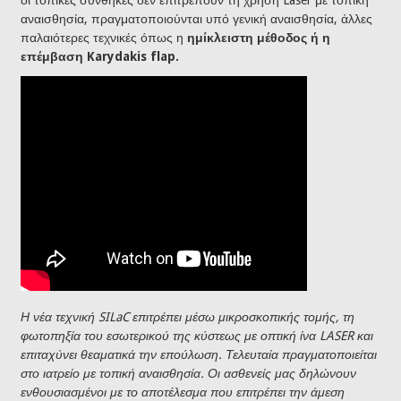
οι τοπικές συνθήκες δεν επιτρέπουν τη χρήση Laser με τοπική
αναισθησία, πραγματοποιούνται υπό γενική αναισθησία, άλλες
παλαιότερες τεχνικές όπως η
ημίκλειστη μέθοδος ή η
επέμβαση Karydakis flap.
Η νέα τεχνική SILaC επιτρέπει μέσω μικροσκοπικής τομής, τη
φωτοπηξία του εσωτερικού της κύστεως με οπτική ίνα LASER και
επιταχύνει θεαματικά την επούλωση. Τελευταία πραγματοποιείται
στο ιατρείο με τοπική αναισθησία. Οι ασθενείς μας δηλώνουν
ενθουσιασμένοι με το αποτέλεσμα που επιτρέπει την άμεση