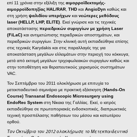
επί 11 χρόνια στην εξέλιξη της
αιμορροϊδεκτομής-
αιμορροϊδοπηξίας HAL/RAR
,
THD
και
AngioDyn
καθώς και
στη χρήση
ψαλιδίου υπερήχων
και
νεώτερες μεθόδους
laser (HELLP, LHP, ELITE)
. Εκεί γνώρισε και τις τεχνικές
αποκατάστασης
περιεδρικών συριγγίων με χρήση Laser
(FiLaC)
και αντιμετώπισης περιεδρικών αποστημάτων, και
περιεδρικών συριγγίων. Στην κλινική αυτή εκπαιδεύθηκε επίσης
στις τεχνικές Karydakis και στις παραλλαγές της για
αποκατάσταση μεγάλων ελλειμάτων στην περιοχή του κόκκυγα,
μετά από εκτομή μεγάλων τριχοφωλεακών συριγγίων καθώς και
στην τοποθέτηση και θεραπευτικούς χειρισμούς συστημάτων
VAC.
Τον Σεπτέμβριο του 2011 ολοκλήρωσε με επιτυχία το
μετεκπαιδευτικό σεμινάριο με πρακτική εξάσκηση (
Hands-On
Course) Transanal Endoscopic Microsurgery using
EndoRec System
στη Νίκαια της Γαλλίας. Εκεί, ο ιατρός
εκπαιδεύθηκε σε πρωτοποριακές ενδοσκοπικές, διαπρωκτικές
τεχνική προσπέλασης παθήσεων του μέσου και κατωτέρου
ορθού.
Τον Οκτώβριο του 2012 ολοκλήρωσε το Μετεκπαιδευτικό