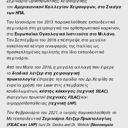
Σεμινάριο Ορθοπρωκτικής Χειρουργικής
του
Αμερικανικού Κολλεγίου Χειρουργών, στο Σικάγο
των ΗΠΑ.
Τον Ιανουάριο του 2013 παρακολούθησε εκπαιδευτικό
σεμινάριο στη χειρουργική του ορθοπρωκτικού καρκίνου,
στο
Ευρωπαϊκο Ογκολογικό Ινστιτούτο στο Μιλάνο
.
Τον Σεπτέμβριο του 2016 επέστρεψε στο μεγάλο
ογκολογικό κέντρο αναφοράς της Ιταλίας ως
προσκεκλημένος ομιλητής στο ίδιο εκπαιδευτικό
σεμινάριο.
Από τον Μαϊο του 2016, η μεγάλη αλλαγή που έφερε
το
διοδικό λέιζερ στη χειρουργική
πρωκτολογία
έστρεψε την ομάδα του Δρ.Χειρίδη σε
ευρεία χρήση του Laser στις επεμβάσεις
κονδυλωμάτων,
κύστης κόκκυγος (τεχνική SILAC)
,
συριγγίων πρωκτού
(τεχνικές FILAC)
και
αιμορροϊδοπάθειας
(τεχνική LHP)
.
Τον Φεβρουάριο του 2021, ο ιατρός παρακολούθησε το
Μετεκπαιδευτικό
Σεμινάριο Λέιζερ Πρωκτολογίας
(FILAC και LHP)
των
Dr. Deska and Dr. Wolicki
(Νοσοκομείο