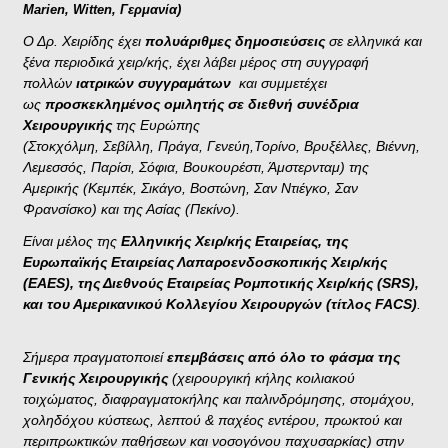
Marien, Witten, Γερμανία)
Ο Δρ. Χειρίδης έχει
πολυάριθμες
δημοσιεύσεις
σε ελληνικά και
ξένα περιοδικά χειρ/κής, έχει λάβει μέρος στη συγγραφή
πολλών
ιατρικών συγγραμάτων
και συμμετέχει
ως
προσκεκλημένος ομιλητής σε διεθνή συνέδρια
Χειρoυργικής
της Ευρώπης
(Στοκχόλμη, Σεβίλλη, Πράγα, Γενεύη,Τορίνο, Βρυξέλλες, Βιέννη,
Λεμεσσός, Παρίσι, Σόφια, Βουκουρέστι, Άμστερνταμ) της
Αμερικής (Κεμπέκ, Σικάγο, Βοστώνη, Σαν Ντιέγκο, Σαν
Φρανσίσκο) και της Ασίας (Πεκίνο).
Είναι μέλος της
Ελληνικής Χειρ/κής Εταιρείας, της
Ευρωπαϊκής Εταιρείας Λαπαροενδοσκοπικής Χειρ/κής
(EAES), της Διεθνούς Εταιρείας Ρομποτικής Χειρ/κής (SRS),
και του Αμερικανικού Κολλεγίου Χειρουργών (τίτλος FACS)
.
Σήμερα πραγματοποιεί
επεμβάσεις από όλο το φάσμα της
Γενικής Χειρουργικής
(χειρουργική κήλης κοιλιακού
τοιχώματος, διαφραγματοκήλης και παλινδρόμησης, στομάχου,
χοληδόχου κύστεως, λεπτού & παχέος εντέρου, πρωκτού και
περιπρωκτικών παθήσεων και νοσογόνου παχυσαρκίας) στην