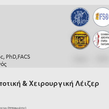
οτική & Χειρουργική Λέιζερ
ειν» (Ιπποκράτης)