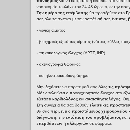
πανδημίας
για να επιτραπεί η είσοδος στο νοσοκο
νοσοκομείο τουλάχιστον 24-48 ώρες πριν την εισαγ
Την ημέρα της επέμβασης
θα προσέρθετε στο
Γ
σας όλα τα σχετικά με την ασφάλισή σας
έντυπα, 
- γενική αίματος
- βιοχημικές εξετάσεις αίματος (νάτριο, κάλλιο, σά
- πηκτικολογικός έλεγχος (APTT, INR)
- ακτινογραφία θώρακος
- και ηλεκτροκαρδιογράφημα
Μην ξεχάσετε να πάρετε μαζί σας
όλες τις πρόσφα
Μόλις τελειώσει ο προεγχειρητικός έλεγχος στα εξω
εξετάσει
καρδιολόγος
και
αναισθησιολόγος
. Θυ
Στη συνέχεια θα σας δοθούν
ελαστικές προστατευ
θα σας περιμένει ο
προϊστάμενος χειρουργείου
κ
διάγνωση
, την
εντόπιση του προβλήματος
και 
επεμβάσεων
ή
αλλεργιών
σε φάρμακα.