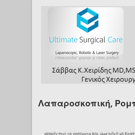
Skip to main content
Λαπαροσκοπική, Ρομπ
«ἀσκεῖν περὶ τὰ νοσήματα δύο, ὠφελεῖν ἢ μὴ βλάπτ