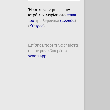
'H επικοινωνήστε με τον
ιατρό Σ.Κ.Χειρίδη στο
email
του
ή τηλεφωνικά
(
Ελλάδα
)
,
(
Κύπρος
)
.
Επίσης μπορείτε να ζητήσετε
online ραντεβού μέσω
WhatsApp