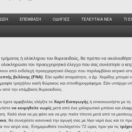
ΝΩΣΗ
ΕΠΕΜΒΑΣΗ
ΟΔΗΓΙΕΣ
ΤΕΛΕΥΤΑΙΑ ΝΕΑ
ΤΙ 
τμήματος ή ολόκληρου του θυρεοειδούς
, θα πρέπει να ακολουθήσετ
ε ολοκληρώσει τον
προεγχειρητικό έλεγχο
που σας συνέστησε ο ιατ
υν από ενδελεχή προεγχειρητικό έλεγχο που περιλαμβάνει ιατρικό ιστο
λεπτής βελόνης (FNA)
. Εάν κριθεί απαραίτητο, ο Δρ. Χειρίδης μπορεί
ογραφία τραχήλου και/ή θώρακος και σπινθηρογράφημα. Εάν υπάρχει υ
ν από την επέμβαση θυρεοειδούς.
ν έχετε αμφιβολίες ελέγξτε το
Χαρτί Εισαγωγής
ή επικοινωνήστε με τη
ντίστε
να κοιμηθείτε νωρίς
μετά από ένα χαλαρωτικό μπάνιο και ελαφρ
η. Καλό είναι να μη φάτε και να μην πιείτε τίποτα μετά από τα μεσάνυχ
ακα
, θα συνεχίσετε κανονικά την αγωγή σας με λίγο νερό έως και το π
 με τον ιατρό σας. Ενημερωθείτε τουλάχιστον 72 ώρες πριν για τις
τρέχο