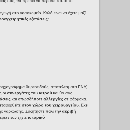
είας σας, θα πρέπει να περάσετε από το
αγωγή στο νοσοκομείο. Καλό είναι να έχετε μαζί
ροεγχειρητικές εξετάσεις:
υπερηχογράφημα θυρεοειδούς, αποτελέσματα FNA).
ς οι
συνεργάτες του ιατρού
και θα σας
άσεις
και οπωσδήποτε
αλλεργίες
σε φάρμακα.
μεταφερθείτε
στον χώρο του χειρουργείου
. Εκεί
ης νάρκωσης. Συζητήστε πάλι την
ακριβή
έρετε εάν έχετε
ιστορικό