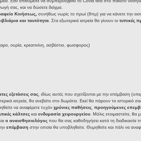
μείο.
Εάν επιθυμείτε να συμπεριληφθεί το Covid test στο πακέτο νοσηλ
ωγή σας, και να δώσετε δείγμα.
ραφείο Κινήσεως,
συνήθως νωρίς το πρωί (8πμ) για να κάνετε την εισ
βιβλιάρια και ταυτότητα
. Στα εξωτερικά ιατρεία θα γίνουν οι
τυπικές π
κχαρο, ουρία, κρεατινίνη, ασβέστιο, φωσφορος)
τες εξετάσεις σας
, ιδίως αυτές που σχετίζονται με την επέμβαση (
τερικά ιατρεία, θα ανεβείτε στο δωμάτιο. Εκεί θα πάρουν το ιστορικό σα
μηθείτε να αναφέρετε τυχόν
χρόνιες παθήσεις
,
προηγούμενες επεμβ
τικές κάλτσες
και
ενδυμασία χειρουργείου
. Μόλις ετοιμαστείτε, θα 
αι
ο αναισθησιολόγος
που θα σας καθοδηγήσει κατά τη διαδικασία τ
την
επέμβαση
στην οποία θα υποβληθείτε. Θυμηθείτε και πάλι να αναφ