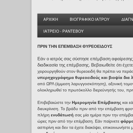
ΑΡΧΙΚΗ
ΒΙΟΓΡΑΦΙΚΟ ΙΑΤΡΟΥ
ΔΙΑΓ
ΙΑΤΡΕΙΟ - ΡΑΝΤΕΒΟΥ
ΠΡΙΝ ΤΗΝ ΕΠΕΜΒΑΣΗ ΘΥΡΕΟΕΙΔΟΥΣ
Εάν ο ιατρός σας σύστησε
επέμβαση αφαίρεσης 
διαδικασία της επέμβασης. Βεβαιωθείτε ότι έχετ
χειρουργηθούν στον θυρεοειδή θα πρέπει να περάσο
υπερηχογράφημα θυρεοειδούς και βιοψία δια 
από ΩΡΛ (έμμεση λαρυγγοσκόπηση),
αξονική τομ
ολοκληρωθεί το πρωτόκολλο διερεύνησής του, πρι
Επιβεβαιώστε την
Ημερομηνία Επέμβασης
και εά
διευκρίνιση. Το βράδυ πριν από την επέμβαση φρο
πλήρη
ενυδάτωσή
σας μία ημέρα πριν την επέμβασ
ώρες πριν από την επέμβαση. Εάν παίρνετε
φάρμ
ασπιρίνη και δεν τα έχετε διακόψει, επικοινωνήστε