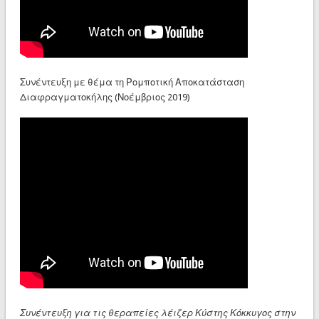
Συνέντευξη με θέμα τη Ρομποτική Αποκατάσταση
Διαφραγματοκήλης (Νοέμβριος 2019)
Συνέντευξη για τις θεραπείες λέιζερ Κύστης Κόκκυγος στην