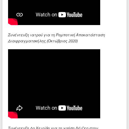
Συνέντευξη ιατρού για τη Ρομποτική Αποκατάσταση
Διαφραγματοκήλης (Οκτώβριος 2020)
Συνέντευξη Δρ.Χειρίδη για τη χρήση Λέιζερ στην