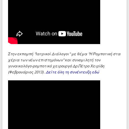
Στην εκπομπή "Ιατρικοί Διάλογοι" με θέμα "Η Ρομποτική στα
χέρια των νέων επιστημόνων" και συνομιλητή τον
γυναικολόγο-ρομποτικό χειρουργό Δρ.Πέτρο Χειρίδη
(Φεβρουάριος 2013) .
Δείτε όλη τη συνέντευξη εδώ