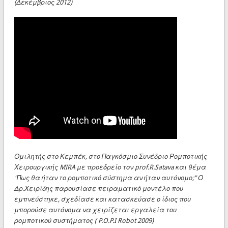
(Δεκέμβριος 2012)
Ομιλητής στο Κεμπέκ, στο Παγκόσμιο Συνέδριο Ρομποτικής
Χειρουργικής MIRA με προεδρείο τον prof.R.Satava και θέμα
"Πως θα ήταν το ρομποτικό σύστημα αν ήταν αυτόνομο;" Ο
Δρ.Χειρίδης παρουσίασε πειραματικό μοντέλο που
εμπνεύστηκε, σχεδίασε και κατασκεύασε ο ίδιος που
μπορούσε αυτόνομα να χειρίζεται εργαλεία του
ρομποτικού συστήματος ( P.O.P.I Robot 2009)