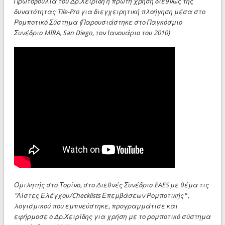
Πρωτοβουλία του Δρ.Χειρίδη η πρώτη χρήση διεθνώς της
δυνατότητας Tile-Pro για διεγχειρητική πλοήγηση μέσα στο
Ρομποτικό Σύστημα (Παρουσιάστηκε στο Παγκόσμιο
Συνέδριο MIRA, San Diego, τον Ιανουάριο του 2010)
Ομιλητής στο Τορίνο, στο Διεθνές Συνέδριο EAES με θέμα τις
"Λίστες Ελέγχου/Checklists Επεμβάσεων Ρομποτικής" ,
λογισμικού που εμπνεύστηκε, προγραμμάτισε και
εφήρμοσε ο Δρ.Χειρίδης για χρήση με το ρομποτικό σύστημα