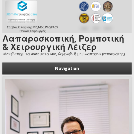
Skip to main content
Λαπαροσκοπική, Ρομποτική
& Χειρουργική Λέιζερ
«ἀσκεῖν περὶ τὰ νοσήματα δύο, ὠφελεῖν ἢ μὴ βλάπτειν» (Ιπποκράτης)
Navigation