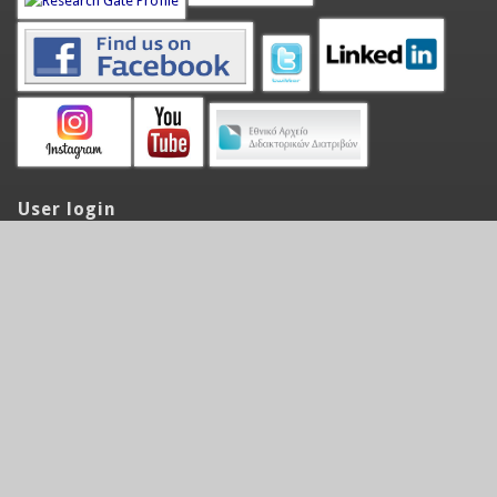
User login
Όνομα χρήστη
*
Password
*
Request new password