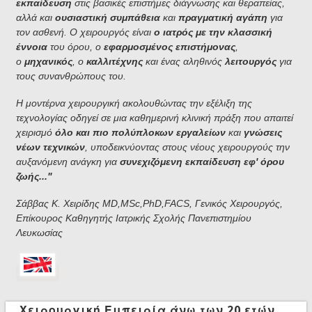
εκπαίδευση
στις βασικές επιστήμες διάγνωσης και θεραπείας,
αλλά και
ουσιαστική συμπάθεια
και
πραγματική αγάπη
για
τον ασθενή. Ο χειρουργός είναι
ο ιατρός με την κλασσική
έννοια
του όρου, ο
εφαρμοσμένος επιστήμονας
,
ο
μηχανικός
, ο
καλλιτέχνης
και ένας αληθινός
λειτουργός
για
τους συνανθρώπους του.
Η μοντέρνα χειρουργική ακολουθώντας την εξέλιξη της
τεχνολογίας οδηγεί σε μια καθημερινή κλινική πράξη που απαιτεί
χειρισμό
όλο και πιο πολύπλοκων εργαλείων
και
γνώσεις
νέων τεχνικών
, υποδεικνύοντας στους νέους χειρουργούς την
αυξανόμενη ανάγκη για
συνεχιζόμενη εκπαίδευση εφ' όρου
ζωής..."
Σάββας Κ. Χειρίδης MD,MSc,PhD,FACS, Γενικός Χειρουργός,
Επίκουρος Καθηγητής Ιατρικής Σχολής Πανεπιστημίου
Λευκωσίας
Χειρουργική Εμπειρία άνω των 20 ετών