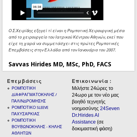
Ο Σ.Χειρίδης εξηγεί τί είναι η Ρομποτική Χειρουργική μέσα
από το χειρουργείο του Ιατρικού Κέντρου Αθηνών, εκεί που
είχε τη χαρά να συμμετάσχει στις πρώτες Ρομποτικές
Επεμβάσεις στην Ελλάδα από τον Ιανουάριο του 2007.
Savvas Hirides MD, MSc, PhD, FACS
Επεμβάσεις
Επικοινωνία :
Μιλήστε 24ώρες το
ΡΟΜΠΟΤΙΚΗ
ΔΙΑΦΡΑΓΜΑΤΟΚΗΛΗΣ /
24ωρο με τον νέο μας
ΠΑΛΙΝΔΡΟΜΗΣΗΣ
βοηθό τεχνητής
ΡΟΜΠΟΤΙΚΟ SLEEVE
νοημοσύνης
24Seven
ΠΑΧΥΣΑΡΚΙΑΣ
Dr.Hirides AI
ΡΟΜΠΟΤΙΚΗ
Assistance
(σε
ΒΟΥΒΩΝΟΚΗΛΗΣ - ΚΗΛΗΣ
δοκιμαστική φάση)
ΑΘΛΗΤΩΝ