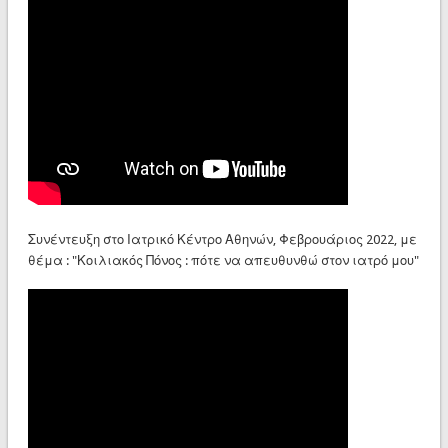
Συνέντευξη στο Ιατρικό Κέντρο Αθηνών, Φεβρουάριος 2022, με
θέμα : "Κοιλιακός Πόνος : πότε να απευθυνθώ στον ιατρό μου"