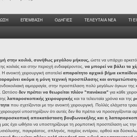
ΝΩΣΗ
ΕΠΕΜΒΑΣΗ
ΟΔΗΓΙΕΣ
ΤΕΛΕΥΤΑΙΑ ΝΕΑ
ΤΙ 
ομή στην κοιλιά, συνήθως μεγάλου μήκους,
ώστε να υπάρχει αρκετό
ης κοιλιάς και στην περιοχή ενδιαφέροντος,
να μπορεί να βάλει τα χέ
 Η ανοικτή χειρουργική αποτελεί
απαραίτητο αρχικό βήμα εκπαίδε
παραμένει ακόμα η μόνη τεχνική προσπέλασης
και αντιμετώπιση
ενδοκοιλιακή αιμορραγία, στην προσπέλαση πολύ μεγάλων όγκων της κοι
). Ωστόσο
δεν πρέπει να θεωρείται πλέον "πανάκεια"
για κάθε χειρο
της
λαπαροσκοπικής χειρουργικής
και τα τελευταία χρόνια και της
ρ
ότητα
που σχετίζονται με την ανοικτή χειρουργική. Πολλές ελάχιστα τρ
 χειρουργοί υποστηρίζουν ότι αυτές δεν θα πρέπει να προσεγγίζονται αρχ
απαροσκοπική αποκατάσταση βουβωνοκήλης και η λαπαροσκοπ
κή μας έχει ωθήσει να υποστηρίζουμε τη ρομποτική προσπέλαση ως την 
υσιόλυσης, παγκρέατος, σπληνός, παχέος εντέρου, ορθού και δύσκολων 