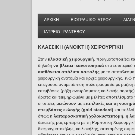
ΑΡΧΙΚΗ
ΒΙΟΓΡΑΦΙΚΟ ΙΑΤΡΟΥ
ΔΙΑΓ
ΙΑΤΡΕΙΟ - ΡΑΝΤΕΒΟΥ
ΚΛΑΣΣΙΚΗ (ΑΝΟΙΚΤΗ) ΧΕΙΡΟΥΡΓΙΚΗ
Στην
κλασσική χειρουργική
, πραγματοποιείται
τ
δηλαδή
να βλέπει ικανοποιητικά
στο εσωτερικό τ
αισθάνεται απόλυτα ασφαλής
με το αποτέλεσμα.
χειρουργική ανατομία και αρχές χειρουργικής, ενώ
επείγουσα αντιμετώπιση πολυτραυματία με μαζική 
επεμβάσεις (ρήξη ανευρύσματος κοιλιακής αορτής
άριστα και τεκμηριωμένα με μελέτες αποτελέσματα 
οι οποίες
μειώνουν τις επιπλοκές και τη νοσηρ
επεμβάσεις εκλογής
(gold standard)
και πολλοί
όπως η
λαπαροσκοπική χολοκυστεκτομή, η λ
δεκαετής μας εμπειρία με τη Ρομποτική Χειρουργι
διαφραγματοκήλης, κοιλιοκήλης, εκτεταμένης συμφ