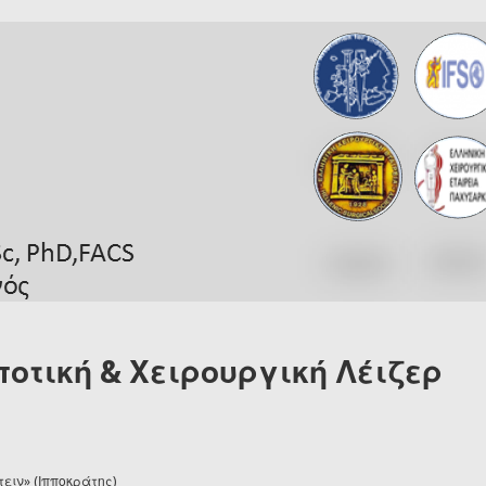
οτική & Χειρουργική Λέιζερ
ειν» (Ιπποκράτης)