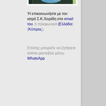
'H επικοινωνήστε με τον
ιατρό Σ.Κ.Χειρίδη στο
email
του
ή τηλεφωνικά
(
Ελλάδα
)
,
(
Κύπρος
)
.
Επίσης μπορείτε να ζητήσετε
online ραντεβού μέσω
WhatsApp