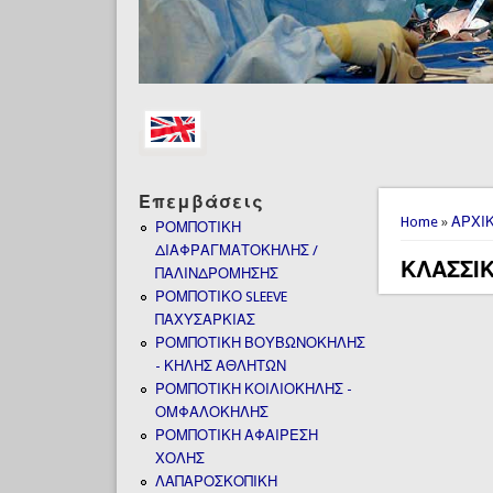
Επεμβάσεις
You are 
Home
»
ΑΡΧΙ
ΡΟΜΠΟΤΙΚΗ
ΔΙΑΦΡΑΓΜΑΤΟΚΗΛΗΣ /
ΚΛΑΣΣΙΚ
ΠΑΛΙΝΔΡΟΜΗΣΗΣ
ΡΟΜΠΟΤΙΚΟ SLEEVE
ΠΑΧΥΣΑΡΚΙΑΣ
ΡΟΜΠΟΤΙΚΗ ΒΟΥΒΩΝΟΚΗΛΗΣ
- ΚΗΛΗΣ ΑΘΛΗΤΩΝ
ΡΟΜΠΟΤΙΚΗ ΚΟΙΛΙΟΚΗΛΗΣ -
ΟΜΦΑΛΟΚΗΛΗΣ
ΡΟΜΠΟΤΙΚΗ ΑΦΑΙΡΕΣΗ
ΧΟΛΗΣ
ΛΑΠΑΡΟΣΚΟΠΙΚΗ