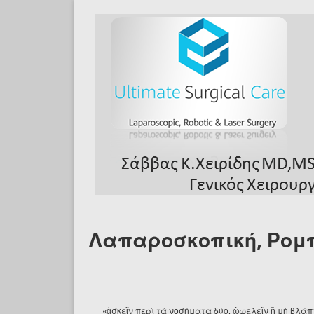
Skip to main content
Λαπαροσκοπική, Ρομπ
«ἀσκεῖν περὶ τὰ νοσήματα δύο, ὠφελεῖν ἢ μὴ βλάπτ