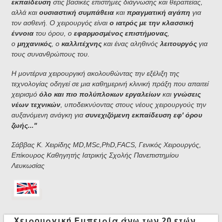
εκπαίδευση
στις βασικές επιστήμες διάγνωσης και θεραπείας,
αλλά και
ουσιαστική συμπάθεια
και
πραγματική αγάπη
για
τον ασθενή. Ο χειρουργός είναι
ο ιατρός με την κλασσική
έννοια
του όρου, ο
εφαρμοσμένος επιστήμονας
,
ο
μηχανικός
, ο
καλλιτέχνης
και ένας αληθινός
λειτουργός
για
τους συνανθρώπους του.
Η μοντέρνα χειρουργική ακολουθώντας την εξέλιξη της
τεχνολογίας οδηγεί σε μια καθημερινή κλινική πράξη που απαιτεί
χειρισμό
όλο και πιο πολύπλοκων εργαλείων
και
γνώσεις
νέων τεχνικών
, υποδεικνύοντας στους νέους χειρουργούς την
αυξανόμενη ανάγκη για
συνεχιζόμενη εκπαίδευση εφ' όρου
ζωής..."
Σάββας Κ. Χειρίδης MD,MSc,PhD,FACS, Γενικός Χειρουργός,
Επίκουρος Καθηγητής Ιατρικής Σχολής Πανεπιστημίου
Λευκωσίας
Χειρουργική Εμπειρία άνω των 20 ετών