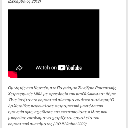
(Δεκέμβριος 2012)
Ομιλητής στο Κεμπέκ, στο Παγκόσμιο Συνέδριο Ρομποτικής
Χειρουργικής MIRA με προεδρείο τον prof.R.Satava και θέμα
"Πως θα ήταν το ρομποτικό σύστημα αν ήταν αυτόνομο;" Ο
Δρ.Χειρίδης παρουσίασε πειραματικό μοντέλο που
εμπνεύστηκε, σχεδίασε και κατασκεύασε ο ίδιος που
μπορούσε αυτόνομα να χειρίζεται εργαλεία του
ρομποτικού συστήματος ( P.O.P.I Robot 2009)