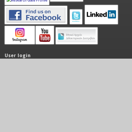
User login
Όνομα χρήστη
*
Password
*
Request new password