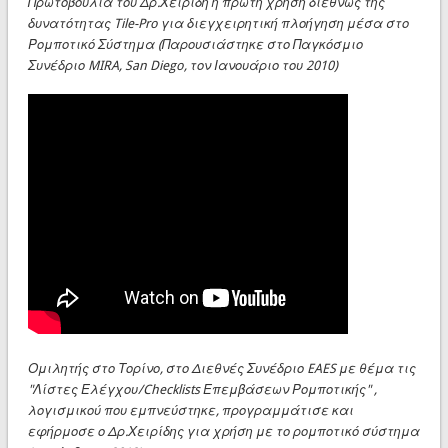
Πρωτοβουλία του Δρ.Χειρίδη η πρώτη χρήση διεθνώς της
δυνατότητας Tile-Pro για διεγχειρητική πλοήγηση μέσα στο
Ρομποτικό Σύστημα (Παρουσιάστηκε στο Παγκόσμιο
Συνέδριο MIRA, San Diego, τον Ιανουάριο του 2010)
Ομιλητής στο Τορίνο, στο Διεθνές Συνέδριο EAES με θέμα τις
"Λίστες Ελέγχου/Checklists Επεμβάσεων Ρομποτικής" ,
λογισμικού που εμπνεύστηκε, προγραμμάτισε και
εφήρμοσε ο Δρ.Χειρίδης για χρήση με το ρομποτικό σύστημα