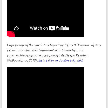
Στην εκπομπή "Ιατρικοί Διάλογοι" με θέμα "Η Ρομποτική στα
χέρια των νέων επιστημόνων" και συνομιλητή τον
γυναικολόγο-ρομποτικό χειρουργό Δρ.Πέτρο Χειρίδη
(Φεβρουάριος 2013) .
Δείτε όλη τη συνέντευξη εδώ