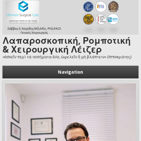
Skip to main content
Λαπαροσκοπική, Ρομποτική
& Χειρουργική Λέιζερ
«ἀσκεῖν περὶ τὰ νοσήματα δύο, ὠφελεῖν ἢ μὴ βλάπτειν» (Ιπποκράτης)
Navigation