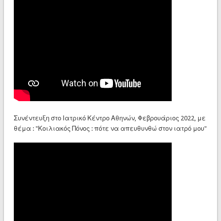
Συνέντευξη στο Ιατρικό Κέντρο Αθηνών, Φεβρουάριος 2022, με
θέμα : "Κοιλιακός Πόνος : πότε να απευθυνθώ στον ιατρό μου"