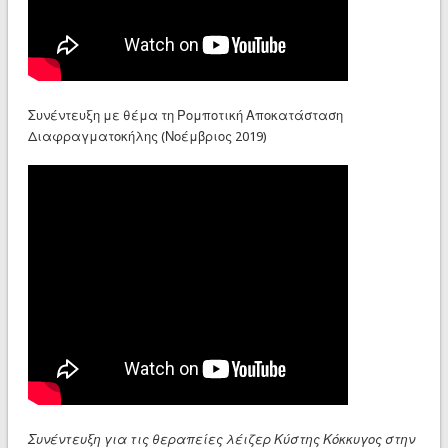
Συνέντευξη με θέμα τη Ρομποτική Αποκατάσταση
Διαφραγματοκήλης (Νοέμβριος 2019)
Συνέντευξη για τις θεραπείες λέιζερ Κύστης Κόκκυγος στην