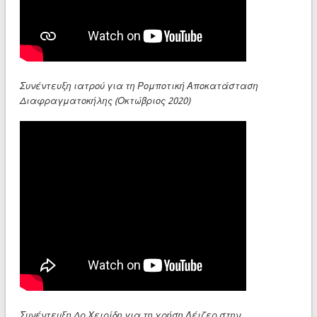
Συνέντευξη ιατρού για τη Ρομποτική Αποκατάσταση
Διαφραγματοκήλης (Οκτώβριος 2020)
Συνέντευξη Δρ.Χειρίδη για τη χρήση Λέιζερ στην