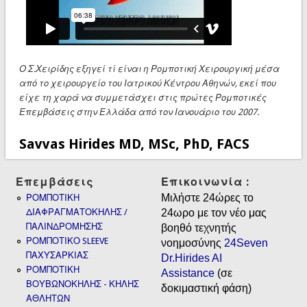
Ο Σ.Χειρίδης εξηγεί τί είναι η Ρομποτική Χειρουργική μέσα
από το χειρουργείο του Ιατρικού Κέντρου Αθηνών, εκεί που
είχε τη χαρά να συμμετάσχει στις πρώτες Ρομποτικές
Επεμβάσεις στην Ελλάδα από τον Ιανουάριο του 2007.
Savvas Hirides MD, MSc, PhD, FACS
Επεμβάσεις
Επικοινωνία :
Μιλήστε 24ώρες το
ΡΟΜΠΟΤΙΚΗ
ΔΙΑΦΡΑΓΜΑΤΟΚΗΛΗΣ /
24ωρο με τον νέο μας
ΠΑΛΙΝΔΡΟΜΗΣΗΣ
βοηθό τεχνητής
ΡΟΜΠΟΤΙΚΟ SLEEVE
νοημοσύνης
24Seven
ΠΑΧΥΣΑΡΚΙΑΣ
Dr.Hirides AI
ΡΟΜΠΟΤΙΚΗ
Assistance
(σε
ΒΟΥΒΩΝΟΚΗΛΗΣ - ΚΗΛΗΣ
δοκιμαστική φάση)
ΑΘΛΗΤΩΝ