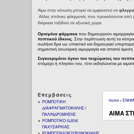
Αίμα στην κένωση μπορεί να εμφανιστεί σε
φλεγμο
Αλλες σπάνιες φλεγμονές που προκαλούνται από μ
διάρκεια ταξιδιού σε εξωτική χώρα.
Ορισμένα φάρμακα
που δημιουργούν αιμορραγία σ
πεπτικού έλκους
. Στην περίπτωση αυτή τα κόπρανα
σωλήνα δρα ως υπακτικό και δημιουργεί υπερπερι
σημαντική εσωτερική αιμορραγία και απαιτεί άμεσ
Συγκεκριμένοι όγκοι του τοιχώματος του πεπτ
στόμαχο ή πλησίον του, τότε εκδηλώνεται με αιματέ
Επεμβάσεις
You are 
Home
»
ΕΝΗΜ
ΡΟΜΠΟΤΙΚΗ
ΔΙΑΦΡΑΓΜΑΤΟΚΗΛΗΣ /
ΑΙΜΑ Σ
ΠΑΛΙΝΔΡΟΜΗΣΗΣ
ΡΟΜΠΟΤΙΚΟ SLEEVE
ΠΑΧΥΣΑΡΚΙΑΣ
ΡΟΜΠΟΤΙΚΗ ΒΟΥΒΩΝΟΚΗΛΗΣ