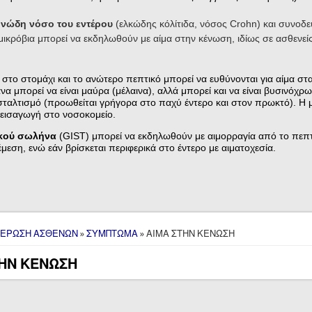
νώδη νόσο του εντέρου
(ελκώδης κόλίτιδα, νόσος Crohn) και συνοδε
ικρόβια μπορεί να εκδηλωθούν με αίμα στην κένωση, ιδίως σε ασθενε
το στομάχι και το ανώτερο πεπτικό μπορεί να ευθύνονται για αίμα στα
 μπορεί να είναι μαύρα (μέλαινα), αλλά μπορεί και να είναι βυσινόχρωμ
σταλτισμό (προωθείται γρήγορα στο παχύ έντερο και στον πρωκτό). Η
η εισαγωγή στο νοσοκομείο.
ικού σωλήνα
(GIST) μπορεί να εκδηλωθούν με αιμορραγία από το πεπτ
μεση, ενώ εάν βρίσκεται περιφερικά στο έντερο με αιματοχεσία.
here
ΕΡΩΣΗ ΑΣΘΕΝΩΝ
»
ΣΥΜΠΤΩΜΑ
» ΑΙΜΑ ΣΤΗΝ ΚΕΝΩΣΗ
ΤΗΝ ΚΕΝΩΣΗ