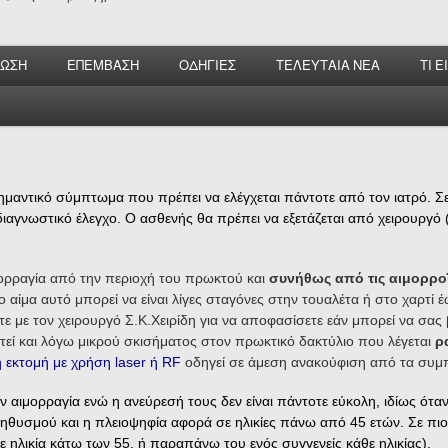
ΝΩΣΗ
ΕΠΕΜΒΑΣΗ
ΟΔΗΓΙΕΣ
ΤΕΛΕΥΤΑΙΑ ΝΕΑ
ΤΙ 
ημαντικό σύμπτωμα που πρέπει να ελέγχεται πάντοτε από τον ιατρό. Σε
ιαγνωστικό έλεγχο. Ο ασθενής θα πρέπει να εξετάζεται από χειρουργό (
.
μορραγία από την περιοχή του πρωκτού και
συνήθως από τις αιμορρο
αίμα αυτό μπορεί να είναι λίγες σταγόνες στην τουαλέτα ή στο χαρτί έ
ε με τον χειρουργό Σ.Κ.Χειρίδη για να αποφασίσετε εάν μπορεί να σας
στεί και λόγω μικρού σκισήματος στον πρωκτικό δακτύλιο που λέγεται
ρ
ή εκτομή με χρήση laser ή RF
οδηγεί σε άμεση ανακούφιση από τα συμ
αιμορραγία ενώ η ανεύρεσή τους δεν είναι πάντοτε εύκολη, ιδίως ότα
υσμού και η πλειοψηφία αφορά σε ηλικίες πάνω από 45 ετών. Σε πιο μ
 ηλικία κάτω των 55, ή παραπάνω του ενός συγγενείς κάθε ηλικίας).