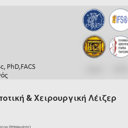
οτική & Χειρουργική Λέιζερ
ειν» (Ιπποκράτης)