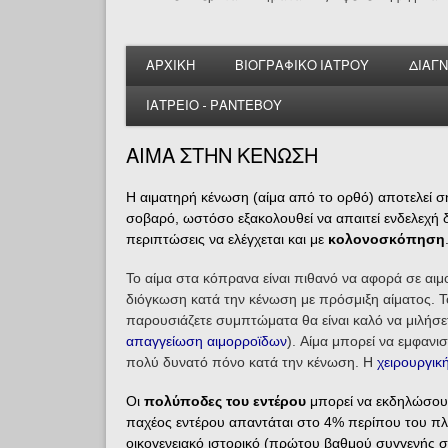
ΑΡΧΙΚΗ
ΒΙΟΓΡΑΦΙΚΟ ΙΑΤΡΟΥ
ΔΙΑΓ
ΙΑΤΡΕΙΟ - ΡΑΝΤΕΒΟΥ
ΑΙΜΑ ΣΤΗΝ ΚΕΝΩΣΗ
Η αιματηρή κένωση (αίμα από το ορθό) αποτελεί σ
σοβαρό, ωστόσο εξακολουθεί να απαιτεί ενδελεχή δ
περιπτώσεις να ελέγχεται και με
κολονοσκόπηση
Το αίμα στα κόπρανα είναι πιθανό να αφορά σε αι
διόγκωση κατά την κένωση με πρόσμιξη αίματος. Το 
παρουσιάζετε συμπτώματα θα είναι καλό να μιλήσετ
απαγγείωση αιμορροϊδων
). Αίμα μπορεί να εμφανι
πολύ δυνατό πόνο κατά την κένωση. Η
χειρουργικ
Οι
πολύποδες του εντέρου
μπορεί να εκδηλώσουν 
παχέος εντέρου απαντάται στο 4% περίπου του πληθ
οικογενειακό ιστορικό (πρώτου βαθμού συγγενής σε