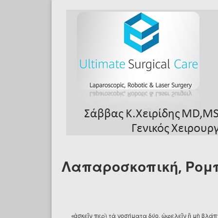
Skip to main content
Λαπαροσκοπική, Ρομπ
«ἀσκεῖν περὶ τὰ νοσήματα δύο, ὠφελεῖν ἢ μὴ βλάπτ