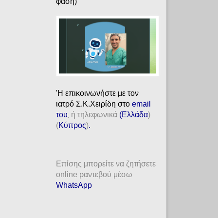
φάση)
'H επικοινωνήστε με τον
ιατρό Σ.Κ.Χειρίδη στο
email
του
ή τηλεφωνικά
(
Ελλάδα
)
,
(
Κύπρος
)
.
Επίσης μπορείτε να ζητήσετε
online ραντεβού μέσω
WhatsApp