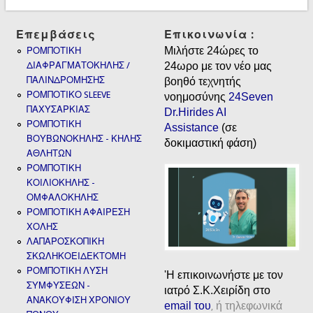
Επεμβάσεις
Επικοινωνία :
Μιλήστε 24ώρες το
ΡΟΜΠΟΤΙΚΗ
ΔΙΑΦΡΑΓΜΑΤΟΚΗΛΗΣ /
24ωρο με τον νέο μας
ΠΑΛΙΝΔΡΟΜΗΣΗΣ
βοηθό τεχνητής
ΡΟΜΠΟΤΙΚΟ SLEEVE
νοημοσύνης
24Seven
ΠΑΧΥΣΑΡΚΙΑΣ
Dr.Hirides AI
ΡΟΜΠΟΤΙΚΗ
Assistance
(σε
ΒΟΥΒΩΝΟΚΗΛΗΣ - ΚΗΛΗΣ
δοκιμαστική φάση)
ΑΘΛΗΤΩΝ
ΡΟΜΠΟΤΙΚΗ
ΚΟΙΛΙΟΚΗΛΗΣ -
ΟΜΦΑΛΟΚΗΛΗΣ
ΡΟΜΠΟΤΙΚΗ ΑΦΑΙΡΕΣΗ
ΧΟΛΗΣ
ΛΑΠΑΡΟΣΚΟΠΙΚΗ
ΣΚΩΛΗΚΟΕΙΔΕΚΤΟΜΗ
ΡΟΜΠΟΤΙΚΗ ΛΥΣΗ
'H επικοινωνήστε με τον
ΣΥΜΦΥΣΕΩΝ -
ιατρό Σ.Κ.Χειρίδη στο
ΑΝΑΚΟΥΦΙΣΗ ΧΡΟΝΙΟΥ
email
του
ή τηλεφωνικά
,