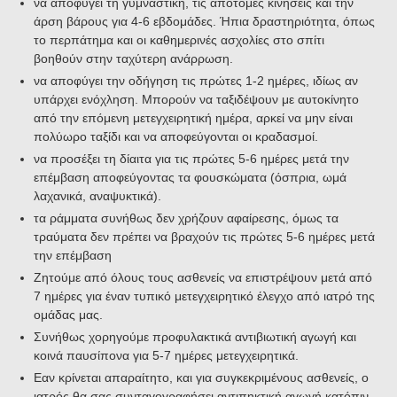
να αποφύγει τη γυμναστική, τις απότομες κινήσεις και την
άρση βάρους για 4-6 εβδομάδες. Ήπια δραστηριότητα, όπως
το περπάτημα και οι καθημερινές ασχολίες στο σπίτι
βοηθούν στην ταχύτερη ανάρρωση.
να αποφύγει την οδήγηση τις πρώτες 1-2 ημέρες, ιδίως αν
υπάρχει ενόχληση. Μπορούν να ταξιδέψουν με αυτοκίνητο
από την επόμενη μετεγχειρητική ημέρα, αρκεί να μην είναι
πολύωρο ταξίδι και να αποφεύγονται οι κραδασμοί.
να προσέξει τη δίαιτα για τις πρώτες 5-6 ημέρες μετά την
επέμβαση αποφεύγοντας τα φουσκώματα (όσπρια, ωμά
λαχανικά, αναψυκτικά).
τα ράμματα συνήθως δεν χρήζουν αφαίρεσης, όμως τα
τραύματα δεν πρέπει να βραχούν τις πρώτες 5-6 ημέρες μετά
την επέμβαση
Ζητούμε από όλους τους ασθενείς να επιστρέψουν μετά από
7 ημέρες για έναν τυπικό μετεγχειρητικό έλεγχο από ιατρό της
ομάδας μας.
Συνήθως χορηγούμε προφυλακτικά αντιβιωτική αγωγή και
κοινά παυσίπονα για 5-7 ημέρες μετεγχειρητικά.
Εαν κρίνεται απαραίτητο, και για συγκεκριμένους ασθενείς, ο
ιατρός θα σας συνταγογραφήσει αντιπηκτική αγωγή κατόπιν