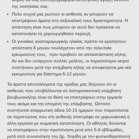
της νοσηλείας σας.
Πολύ συχνά μας ρωτούν οι ασθενείς αν μπορούν να
επιστρέψουν άμεσα στη σεξουαλική τους δραστηριότητα. Η
απάντηση είναι πως μπορούν αν αυτό δεν πρόκειται να
καταπονήσει τη χειρουργηθείσα περιοχή.
Οι γυναίκες αναπαραγωγικής ηλικίας πρέπει να κρατήσουν
απόσταση 6 μηνών τουλάχιστον από την τελευταία
εγκυμοσύνη τους, πριν προβούν σε αποκατάσταση κήλης.
Αν και δεν υπάρχουν πολλές μελέτες, οι περισσότεροι ιατροί
συστήνουν μετά την επέμβαση κήλης να αποφεύγεται μια νέα
εγκυμοσύνη για διάστημα 6-12 μηνών.
Τα άριστα αποτελέσματα της ομάδας μας δείχνουν ότι οι
ασθενείς που υποβάλλονται σε λαπαροσκοπική επέμβαση
βουβωνοκήλης είναι σε θέση να επιστρέψουν στην εργασία
τους ακόμα και την επομένη της επέμβασης. Ωστόσο
συστήνεται αναρρωτική άδεια 10-15 ημερών που παρατείνεται
σε περιπτώσεις που ο/η ασθενής επιστρέφει σε χειρωνακτική ή
άλλη εργασία με σωματική καταπόνηση. Οι αθλητές δύνανται
να επιστρέψουν στην προπόνηση μετά από 5-6 εβδομάδες,
μετά από συννενόηση του Δρ. Χειρίδη με τον φυσικοθεραπευτή