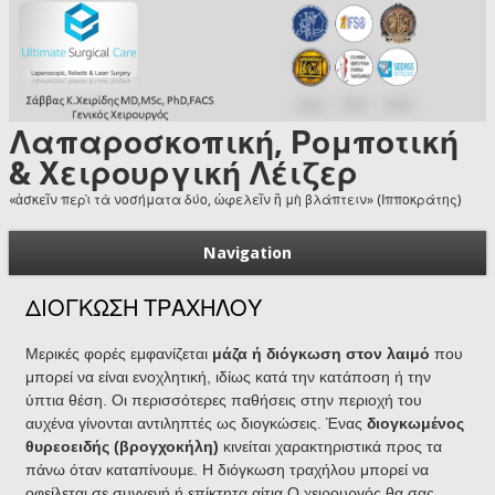
Skip to main content
Λαπαροσκοπική, Ρομποτική
& Χειρουργική Λέιζερ
«ἀσκεῖν περὶ τὰ νοσήματα δύο, ὠφελεῖν ἢ μὴ βλάπτειν» (Ιπποκράτης)
Navigation
ΔΙΟΓΚΩΣΗ ΤΡΑΧΗΛΟΥ
Μερικές φορές εμφανίζεται
μάζα ή διόγκωση στον λαιμό
που
μπορεί να είναι ενοχλητική, ιδίως κατά την κατάποση ή την
ύπτια θέση. Οι περισσότερες παθήσεις στην περιοχή του
αυχένα γίνονται αντιληπτές ως διογκώσεις. Ένας
διογκωμένος
θυρεοειδής (βρογχοκήλη)
κινείται χαρακτηριστικά προς τα
πάνω όταν καταπίνουμε. H διόγκωση τραχήλου μπορεί να
οφείλεται σε συγγενή ή επίκτητα αίτια.Ο χειρουργός θα σας