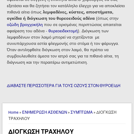
εξετάσει και θα ζητήσει τον κατάλληλο έλεγχο για να αποκλείσει
πιθανά αίτια όπως
λεμφαδένες, κύστεις, αποστήματα,
ογκίδια ή διόγκωση του θυρεοειδούς αδένα
(όπως στην
οζώδη βρογχοκήλη
που σε ορισμένες περιπτώσεις απαιτείται
αφαίρεση του αδένα -
θυρεοειδεκτομή
). Διόγκωση των
λεμφαδένων στον λαιμό μπορεί να σχετίζονται με
συνυπάρχουσα εστία φλεγμονής στο στόμα ή τον φάρυγγα.
Όταν αντιληφθείτε διόγκωση στον λαιμό, θα πρέπει να
συμβουλευθείτε άμεσα τον ιατρό σας για τα πιθανά αίτια, τη
διάγνωση και την περαιτέρω αντιμετώπιση.
ΔΙΑΒΑΣΤΕ ΠΕΡΙΣΣΟΤΕΡΑ ΓΙΑ ΤΟΥΣ ΟΖΟΥΣ ΣΤΟΝ ΘΥΡΟΕΙΔΗ
You are here
Home
»
ΕΝΗΜΕΡΩΣΗ ΑΣΘΕΝΩΝ
»
ΣΥΜΠΤΩΜΑ
» ΔΙΟΓΚΩΣΗ
ΤΡΑΧΗΛΟΥ
ΔΙΟΓΚΩΣΗ ΤΡΑΧΗΛΟΥ