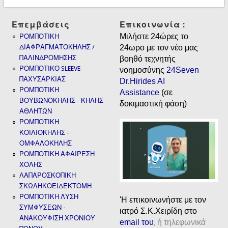
Επεμβάσεις
Επικοινωνία :
Μιλήστε 24ώρες το
ΡΟΜΠΟΤΙΚΗ
ΔΙΑΦΡΑΓΜΑΤΟΚΗΛΗΣ /
24ωρο με τον νέο μας
ΠΑΛΙΝΔΡΟΜΗΣΗΣ
βοηθό τεχνητής
ΡΟΜΠΟΤΙΚΟ SLEEVE
νοημοσύνης
24Seven
ΠΑΧΥΣΑΡΚΙΑΣ
Dr.Hirides AI
ΡΟΜΠΟΤΙΚΗ
Assistance
(σε
ΒΟΥΒΩΝΟΚΗΛΗΣ - ΚΗΛΗΣ
δοκιμαστική φάση)
ΑΘΛΗΤΩΝ
ΡΟΜΠΟΤΙΚΗ
ΚΟΙΛΙΟΚΗΛΗΣ -
ΟΜΦΑΛΟΚΗΛΗΣ
ΡΟΜΠΟΤΙΚΗ ΑΦΑΙΡΕΣΗ
ΧΟΛΗΣ
ΛΑΠΑΡΟΣΚΟΠΙΚΗ
ΣΚΩΛΗΚΟΕΙΔΕΚΤΟΜΗ
ΡΟΜΠΟΤΙΚΗ ΛΥΣΗ
'H επικοινωνήστε με τον
ΣΥΜΦΥΣΕΩΝ -
ιατρό Σ.Κ.Χειρίδη στο
ΑΝΑΚΟΥΦΙΣΗ ΧΡΟΝΙΟΥ
email
του
ή τηλεφωνικά
,