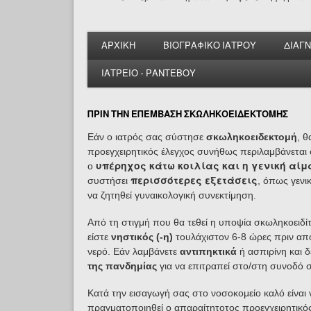
ΑΡΧΙΚΗ
ΒΙΟΓΡΑΦΙΚΟ ΙΑΤΡΟΥ
ΔΙΑΓ
ΙΑΤΡΕΙΟ - ΡΑΝΤΕΒΟΥ
ΠΡΙΝ ΤΗΝ ΕΠΕΜΒΑΣΗ ΣΚΩΛΗΚΟΕΙΔΕΚΤΟΜΗΣ
Εάν ο ιατρός σας σύστησε
σκωληκοειδεκτομή
, θ
προεγχειρητικός έλεγχος συνήθως περιλαμβάνεται 
ο
υπέρηχος κάτω κοιλίας και η γενική αίμ
συστήσει
περισσότερες εξετάσεις
, όπως γενι
να ζητηθεί γυναικολογική συνεκτίμηση.
Από τη στιγμή που θα τεθεί η υποψία σκωληκοειδίτι
είστε
νηστικός (-η)
τουλάχιστον 6-8 ώρες πριν απ
νερό. Εάν λαμβάνετε
αντιπηκτικά
ή ασπιρίνη και δ
της πανδημίας
για να επιτραπεί στο/στη συνοδό 
Κατά την εισαγωγή σας στο νοσοκομείο
καλό είναι
πραγματοποιηθεί ο απαραίτητοτος προεγχειρητικός