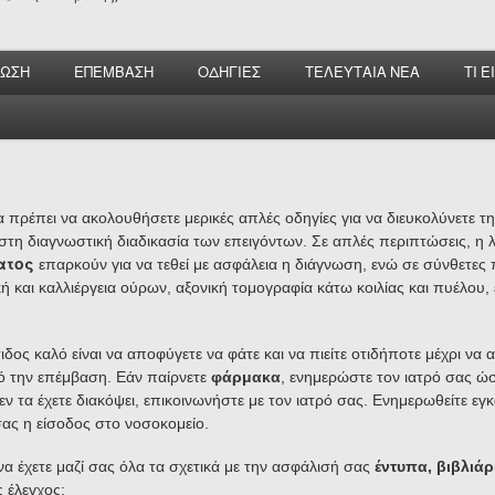
ΝΩΣΗ
ΕΠΕΜΒΑΣΗ
ΟΔΗΓΙΕΣ
ΤΕΛΕΥΤΑΙΑ ΝΕΑ
ΤΙ 
α πρέπει να ακολουθήσετε μερικές απλές οδηγίες για να διευκολύνετε 
στη διαγνωστική διαδικασία των επειγόντων.
Σε απλές περιπτώσεις, η 
ατος
επαρκούν για να τεθεί με ασφάλεια η διάγνωση, ενώ σε σύνθετες π
κή και καλλιέργεια ούρων, αξονική τομογραφία κάτω κοιλίας και πυέλου
δος καλό είναι να αποφύγετε να φάτε και να πιείτε οτιδήποτε μέχρι να 
ό την επέμβαση. Εάν παίρνετε
φάρμακα
, ενημερώστε τον ιατρό σας ώσ
εν τα έχετε διακόψει, επικοινωνήστε με τον ιατρό σας. Ενημερωθείτε εγκ
σας η είσοδος στο νοσοκομείο.
 να έχετε μαζί σας όλα τα σχετικά με την ασφάλισή σας
έντυπα, βιβλιάρ
 έλεγχος: