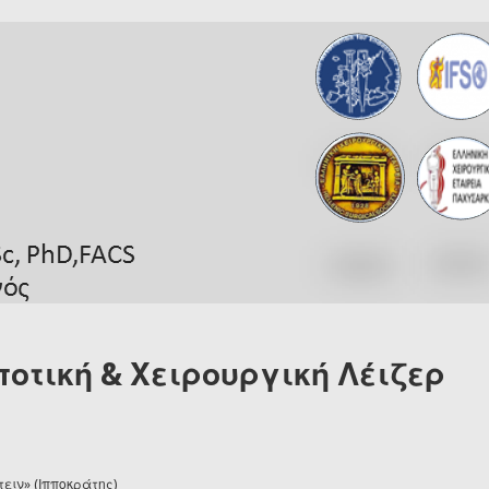
οτική & Χειρουργική Λέιζερ
ειν» (Ιπποκράτης)