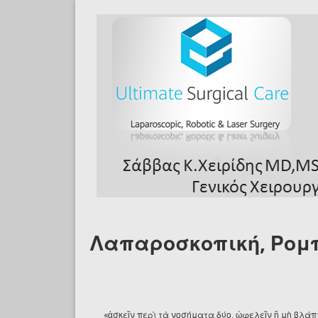
Skip to main content
Λαπαροσκοπική, Ρομπ
«ἀσκεῖν περὶ τὰ νοσήματα δύο, ὠφελεῖν ἢ μὴ βλάπτ