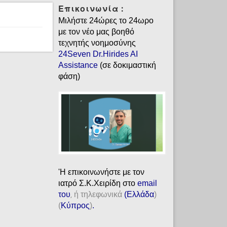
Επικοινωνία :
Μιλήστε 24ώρες το 24ωρο
με τον νέο μας βοηθό
τεχνητής νοημοσύνης
24Seven Dr.Hirides AI
Assistance
(σε δοκιμαστική
φάση)
'H επικοινωνήστε με τον
ιατρό Σ.Κ.Χειρίδη στο
email
του
ή τηλεφωνικά
(
Ελλάδα
)
,
(
Κύπρος
)
.