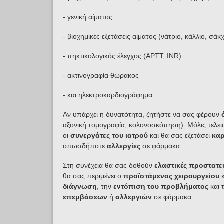
- γενική αίματος
- βιοχημικές εξετάσεις αίματος (νάτριο, κάλλιο, σάκ
- πηκτικολογικός έλεγχος (APTT, INR)
- ακτινογραφία θώρακος
- και ηλεκτροκαρδιογράφημα
Αν υπάρχει η δυνατότητα, ζητήστε να σας φέρουν
αξονική τομογραφία, κολονοσκόπηση). Μόλις τελειώσ
οι
συνεργάτες του ιατρού
και θα σας εξετάσει
καρ
οπωσδήποτε
αλλεργίες
σε φάρμακα.
Στη συνέχεια θα σας δοθούν
ελαστικές προστατευ
θα σας περιμένει ο
προϊστάμενος χειρουργείου
κ
διάγνωση
, την
εντόπιση του προβλήματος
και 
επεμβάσεων
ή
αλλεργιών
σε φάρμακα.