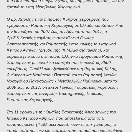
του Πανεπιστημίου Αθηνών (PhD) με παμψηφεί "άριστα", για την
έρευνά του στη Μεταβολική Χειρουργική.
Ο Δρ. Χειρίδης είναι ο πρώτος Κύπριος χειρουργός που
εφάρμοσε τη Ρομποτική Χειρουργική σε Ελλάδα και Κύπρο. Από
τον Ιανουάριο του 2007 έως τον Αύγουστο του 2017, ο
Δρ.Σ.Κ.Χειρίδης εργάστηκε στην Κλινική Γενικής,
Λαπαροσκοπικής και Ρομποτικής Χειρουργικής του Ιατρικού
Κέντρου Αθηνών (Διευθυντής :Κ.Μ.Κωνσταντινίδης), και
συμμετείχε ενεργά στο πρώτο Ελληνικό Πρόγραμμα Ρομποτικής
Χειρουργικής με συνολική εμπειρία που ξεπερνά τις 3500
επεμβάσεις. Παράλληλα εξειδικεύθηκε στη Ρομποτική Κήλης,
Ανώτερου και Κατώτερου Πεπτικού και τη Ρομποτική Χειρ/κή
Νοσογόνου Παχυσαρκίας - Μεταβολικών Παθήσεων. Από το
2009 έως το 2017, διετέλεσε Γενικός Γραμματέας Ρομποτικής
Χειρουργικής της Ελληνικής Επιστημονικής Εταιρείας
Ρομποτικής Χειρουργικής.
Στα 11 χρόνια με την Ομάδας Βαριατρικής Χειρουργικής του
Ιατρικού Κέντρου Αθηνών, που αποτελεί μία από τις 5
πιστοποιημένες (IFSO-accredited) κλινικές στη χώρα μας, ο
ιατρός απέκτησε μεγάλη εμπειρία στην τοποθέτηση και αφαίρεση