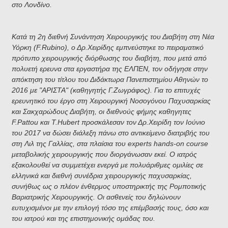
στο Λονδίνο.
Κατά τη 2η διεθνή Συνάντηση Χειρουργικής του Διαβήτη στη Νέα
Υόρκη (F.Rubino), ο Δρ.Χειρίδης εμπνεύστηκε το πειραματικό
πρότυπο χειρουργικής διόρθωσης του διαβήτη, που μετά από
πολυετή ερευνα στα εργαστήρα της ΕΛΠΕΝ, τον οδήγησε στην
απόκτηση του τίτλου του Διδάκτωρα Πανεπιστημίου Αθηνών το
2016 με "ΑΡΙΣΤΑ" (καθηγητής Γ.Ζωγράφος). Για το επιτυχές
ερευνητικό του έργο στη Χειρουργική Νοσογόνου Παχυσαρκίας
και Σακχαρώδους Διαβήτη, οι διεθνούς φήμης καθηγητες
F.Pattou και T.Hubert προσκάλεσαν τον Δρ.Χειρίδη τον Ιούνιο
του 2017 να δώσει διάλεξη πάνω στο αντικείμενο διατριβής του
στη Λιλ της Γαλλίας, στα πλαίσια του experts hands-on course
μεταβολικής χειρουργικής που διοργάνωσαν εκεί.
Ο ιατρός
εξακολουθεί να συμμετέχει ενεργά με πολυάριθμες ομιλίες σε
ελληνικά και διεθνή συνέδρια χειρουργικής παχυσαρκίας,
συνήθως ως ο πλέον ένθερμος υποστηρικτής της Ρομποτικής
Βαριατρικής Χειρουργικής. Οι ασθενείς του δηλώνουν
ευτυχισμένοι με την επιλογή τόσο της επέμβασής τους, όσο και
του ιατρού και της επιστημονικής ομάδας του.