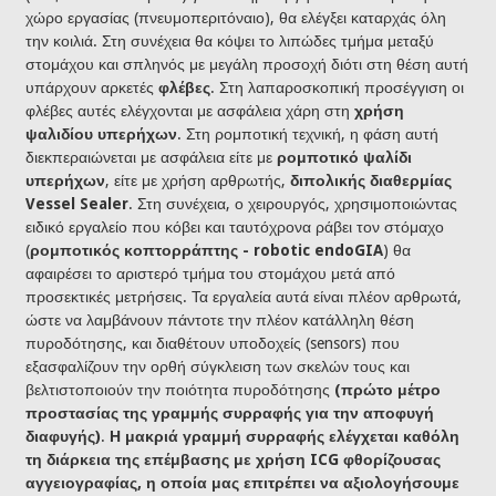
χώρο εργασίας (πνευμοπεριτόναιο), θα ελέγξει καταρχάς όλη
την κοιλιά. Στη συνέχεια θα κόψει το λιπώδες τμήμα μεταξύ
στομάχου και σπληνός με μεγάλη προσοχή διότι στη θέση αυτή
υπάρχουν αρκετές
φλέβες
. Στη λαπαροσκοπική προσέγγιση οι
φλέβες αυτές ελέγχονται με ασφάλεια χάρη στη
χρήση
ψαλιδίου υπερήχων
. Στη ρομποτική τεχνική, η φάση αυτή
διεκπεραιώνεται με ασφάλεια είτε με
ρομποτικό ψαλίδι
υπερήχων
, είτε με χρήση αρθρωτής,
διπολικής διαθερμίας
Vessel Sealer
. Στη συνέχεια, ο χειρουργός, χρησιμοποιώντας
ειδικό εργαλείο που κόβει και ταυτόχρονα ράβει τον στόμαχο
(
ρομποτικός κοπτορράπτης - robotic endoGIA
) θα
αφαιρέσει το αριστερό τμήμα του στομάχου μετά από
προσεκτικές μετρήσεις. Τα εργαλεία αυτά είναι πλέον αρθρωτά,
ώστε να λαμβάνουν πάντοτε την πλέον κατάλληλη θέση
πυροδότησης, και διαθέτουν υποδοχείς (sensors) που
εξασφαλίζουν την ορθή σύγκλειση των σκελών τους και
βελτιστοποιούν την ποιότητα πυροδότησης
(πρώτο μέτρο
προστασίας της γραμμής συρραφής για την αποφυγή
διαφυγής)
.
Η μακριά γραμμή συρραφής ελέγχεται καθόλη
τη διάρκεια της επέμβασης με χρήση ICG φθορίζουσας
αγγειογραφίας, η οποία μας επιτρέπει να αξιολογήσουμε