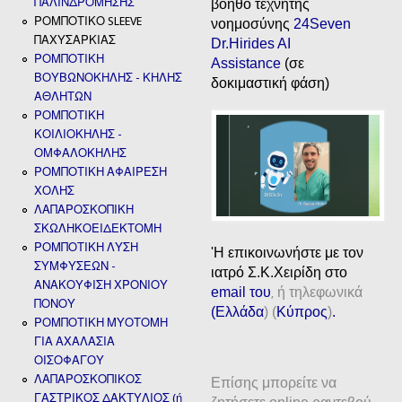
ΠΑΛΙΝΔΡΟΜΗΣΗΣ
βοηθό τεχνητής
ΡΟΜΠΟΤΙΚΟ SLEEVE
νοημοσύνης
24Seven
ΠΑΧΥΣΑΡΚΙΑΣ
Dr.Hirides AI
ΡΟΜΠΟΤΙΚΗ
Assistance
(σε
ΒΟΥΒΩΝΟΚΗΛΗΣ - ΚΗΛΗΣ
δοκιμαστική φάση)
ΑΘΛΗΤΩΝ
ΡΟΜΠΟΤΙΚΗ
ΚΟΙΛΙΟΚΗΛΗΣ -
ΟΜΦΑΛΟΚΗΛΗΣ
ΡΟΜΠΟΤΙΚΗ ΑΦΑΙΡΕΣΗ
ΧΟΛΗΣ
ΛΑΠΑΡΟΣΚΟΠΙΚΗ
ΣΚΩΛΗΚΟΕΙΔΕΚΤΟΜΗ
ΡΟΜΠΟΤΙΚΗ ΛΥΣΗ
'H επικοινωνήστε με τον
ΣΥΜΦΥΣΕΩΝ -
ιατρό Σ.Κ.Χειρίδη στο
ΑΝΑΚΟΥΦΙΣΗ ΧΡΟΝΙΟΥ
email
του
ή τηλεφωνικά
,
ΠΟΝΟΥ
(
Ελλάδα
) (
Κύπρος
)
.
ΡΟΜΠΟΤΙΚΗ ΜΥΟΤΟΜΗ
ΓΙΑ ΑΧΑΛΑΣΙΑ
ΟΙΣΟΦΑΓΟΥ
ΛΑΠΑΡΟΣΚΟΠΙΚΟΣ
Επίσης μπορείτε να
ΓΑΣΤΡΙΚΟΣ ΔΑΚΤΥΛΙΟΣ (ή