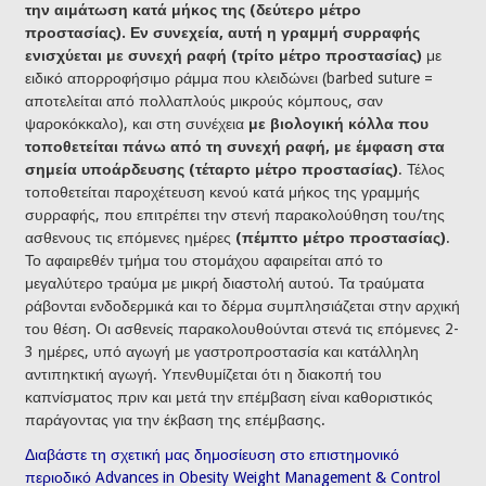
την αιμάτωση κατά μήκος της (δεύτερο μέτρο
προστασίας). Εν συνεχεία, αυτή η γραμμή συρραφής
ενισχύεται με συνεχή ραφή (τρίτο μέτρο προστασίας)
με
ειδικό απορροφήσιμο ράμμα που κλειδώνει (barbed suture =
αποτελείται από πολλαπλούς μικρούς κόμπους, σαν
ψαροκόκκαλο), και στη συνέχεια
με βιολογική κόλλα που
τοποθετείται πάνω από τη συνεχή ραφή, με έμφαση στα
σημεία υποάρδευσης (τέταρτο μέτρο προστασίας)
. Τέλος
τοποθετείται παροχέτευση κενού κατά μήκος της γραμμής
συρραφής, που επιτρέπει την στενή παρακολούθηση του/της
ασθενους τις επόμενες ημέρες
(πέμπτο μέτρο προστασίας)
.
Το αφαιρεθέν τμήμα του στομάχου αφαιρείται από το
μεγαλύτερο τραύμα με μικρή διαστολή αυτού. Τα τραύματα
ράβονται ενδοδερμικά και το δέρμα συμπλησιάζεται στην αρχική
του θέση. Οι ασθενείς παρακολουθούνται στενά τις επόμενες 2-
3 ημέρες, υπό αγωγή με γαστροπροστασία και κατάλληλη
αντιπηκτική αγωγή. Υπενθυμίζεται ότι η διακοπή του
καπνίσματος πριν και μετά την επέμβαση είναι καθοριστικός
παράγοντας για την έκβαση της επέμβασης.
Διαβάστε τη σχετική μας δημοσίευση στο επιστημονικό
περιοδικό Advances in Obesity Weight Management & Control