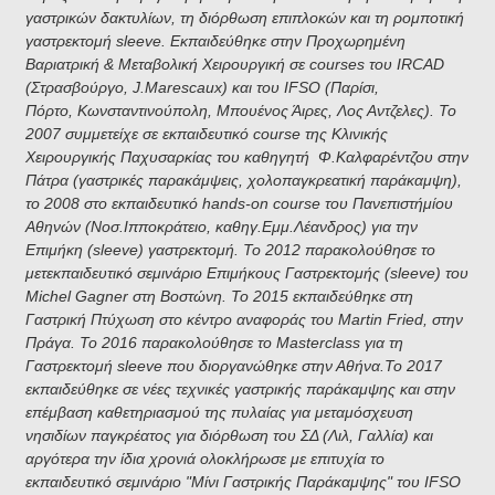
γαστρικών δακτυλίων, τη διόρθωση επιπλοκών και τη ρομποτική
γαστρεκτομή sleeve. Εκπαιδεύθηκε στην Προχωρημένη
Βαριατρική & Μεταβολική Χειρουργική σε courses του IRCAD
(Στρασβούργο, J.Marescaux) και του IFSO (Παρίσι,
Πόρτο,
Κωνσταντινούπολη,
Μπουένος Άιρες, Λος Αντζελες). Το
2007 συμμετείχε σε εκπαιδευτικό course της Κλινικής
Χειρουργικής Παχυσαρκίας του καθηγητή Φ.Καλφαρέντζου στην
Πάτρα (γαστρικές παρακάμψεις, χολοπαγκρεατική παράκαμψη),
το 2008 στο εκπαιδευτικό hands-on course του Πανεπιστήμίου
Αθηνών (Νοσ.Ιπποκράτειο, καθηγ.Εμμ.Λέανδρος) για την
Επιμήκη (sleeve) γαστρεκτομή.
Το 2012 παρακολούθησε το
μετεκπαιδευτικό σεμινάριο Επιμήκους Γαστρεκτομής (sleeve) του
Michel Gagner στη Βοστώνη.
Το 2015 εκπαιδεύθηκε στη
Γαστρική Πτύχωση στο κέντρο αναφοράς του Martin Fried, στην
Πράγα. Το 2016 παρακολούθησε το Masterclass για τη
Γαστρεκτομή sleeve που διοργανώθηκε στην Αθήνα.
Το 2017
εκπαιδεύθηκε σε νέες τεχνικές γαστρικής παράκαμψης και στην
επέμβαση καθετηριασμού της πυλαίας για μεταμόσχευση
νησιδίων παγκρέατος για διόρθωση του ΣΔ (Λιλ, Γαλλία) και
αργότερα την ίδια χρονιά
ολοκλήρωσε με επιτυχία το
εκπαιδευτικό σεμινάριο "Μίνι Γαστρικής Παράκαμψης" του IFSO