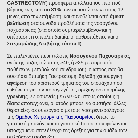
GASTRECTOMY
) προσφέρει απώλεια του περιττού
βάρους εως και στο
81%
των περιπτώσεων στους 12
μηνες απο την επέμβαση, και συνοδεύεται από
άμεση
βελτίωση
στα συνοδά προβλήματα της νοσογόνου
παχυσαρκίας (στα οποία συμπεριλαμβάνονται η
υπέρταση, η υπερλιπιδαιμία, οι αρθροπάθειες και ο
Σακχαρώδης Διαβήτης τύπου ΙΙ
).
Σε επιλεγμένες περιπτώσεις
Νοσογόνου Παχυσαρκίας
(δείκτης μάζας σώματος >40, ή >35 με παρουσία
παθήσεων μεταβολικού συνδρόμου), ο ιατρός σας θα
συστήσει Επιμήκη Γαστρεκτομή, δηλαδή χειρουργική
αφαίρεση του αριστερού τμήματος του στομάχου που
ευθύνεται για την παραγωγή της ορεξιογόνου ορμόνης
γρελίνης
. Σε ασθενείς με ΔΜΣ<35 στους οποίους η
δίαιτα αποτυγχάνει, ο ιατρός μπορεί να συστήσει άλλες
θεραπείες, σε συνεργασία με τους γαστρεντερολόγους
της
Ομάδας Χειρουργικής Παχυσαρκίας
, όπως το
γαστρικό μπαλόνι και το γαστρικό botox, που φαίνονται
υποσχόμενα στον έλεγχο της όρεξης για την ομάδα των
υπέρβαρων ασθενών.